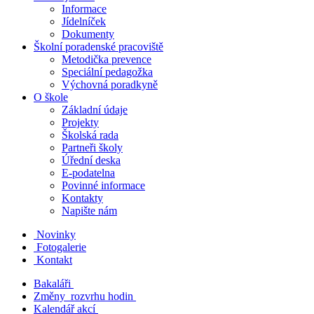
Informace
Jídelníček
Dokumenty
Školní poradenské pracoviště
Metodička prevence
Speciální pedagožka
Výchovná poradkyně
O škole
Základní údaje
Projekty
Školská rada
Partneři školy
Úřední deska
E-podatelna
Povinné informace
Kontakty
Napište nám
Novinky
Fotogalerie
Kontakt
Bakaláři
Změny rozvrhu hodin
Kalendář akcí