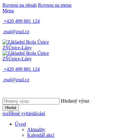
Rovnou na obsah
Rovnou na menu
Menu
+420 499 881 124
zsul@zsul.cz
ZŠ
Úpice-Lány
ZŠ
Úpice-Lány
+420 499 881 124
zsul@zsul.cz
Hledaný výraz
Hledat
rozšířené vyhledávání
Úvod
Aktuality
Kalendář akcí