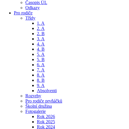
Časopis ÚL
Odkazy
Pro rodiče
Třídy
1. A
2. A
2. B
3. A
4. A
4. B
5. A
5. B
6. A
7. A
8. A
8. B
9. A
Absolventi
Rozvrhy
Pro rodiče prvňáčků
Školní družina
Fotogalerie
Rok 2026
Rok 2025
Rok 2024