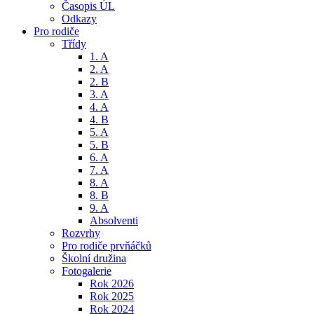
Časopis ÚL
Odkazy
Pro rodiče
Třídy
1. A
2. A
2. B
3. A
4. A
4. B
5. A
5. B
6. A
7. A
8. A
8. B
9. A
Absolventi
Rozvrhy
Pro rodiče prvňáčků
Školní družina
Fotogalerie
Rok 2026
Rok 2025
Rok 2024