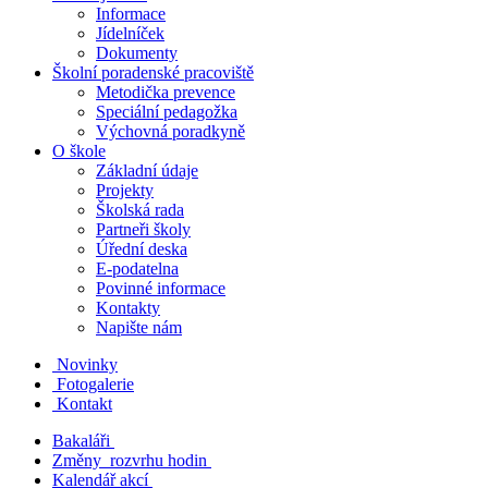
Informace
Jídelníček
Dokumenty
Školní poradenské pracoviště
Metodička prevence
Speciální pedagožka
Výchovná poradkyně
O škole
Základní údaje
Projekty
Školská rada
Partneři školy
Úřední deska
E-podatelna
Povinné informace
Kontakty
Napište nám
Novinky
Fotogalerie
Kontakt
Bakaláři
Změny rozvrhu hodin
Kalendář akcí