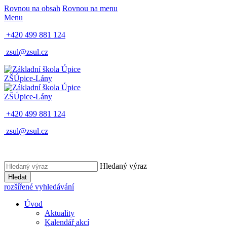
Rovnou na obsah
Rovnou na menu
Menu
+420 499 881 124
zsul@zsul.cz
ZŠ
Úpice-Lány
ZŠ
Úpice-Lány
+420 499 881 124
zsul@zsul.cz
Hledaný výraz
Hledat
rozšířené vyhledávání
Úvod
Aktuality
Kalendář akcí