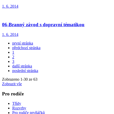
1. 6. 2014
06-Branný závod s dopravní tématikou
1. 6. 2014
první stránka
předchozí stránka
1
2
3
další stránka
poslední stránka
Zobrazeno
1
-
30
ze 63
Zobrazit vše
Pro rodiče
Třídy
Rozvrhy
Pro rodiče prvňáčků