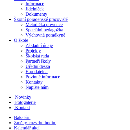
Informace
Jídelníček
Dokumenty
Školní poradenské pracoviště
Metodička prevence
Speciální pedagožka
Výchovná poradkyně
O škole
Základní údaje
Projekty
Školská rada
Partneři školy
Úřední deska
E-podatelna
Povinné informace
Kontakty
Napište nám
Novinky
Fotogalerie
Kontakt
Bakaláři
Změny rozvrhu hodin
Kalendář akcí