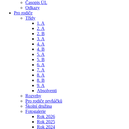
Časopis ÚL
Odkazy
Pro rodiče
Třídy
1. A
2. A
2. B
3. A
4. A
4. B
5. A
5. B
6. A
7. A
8. A
8. B
9. A
Absolventi
Rozvrhy
Pro rodiče prvňáčků
Školní družina
Fotogalerie
Rok 2026
Rok 2025
Rok 2024