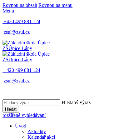
Rovnou na obsah
Rovnou na menu
Menu
+420 499 881 124
zsul@zsul.cz
ZŠ
Úpice-Lány
ZŠ
Úpice-Lány
+420 499 881 124
zsul@zsul.cz
Hledaný výraz
Hledat
rozšířené vyhledávání
Úvod
Aktuality
Kalendář akcí