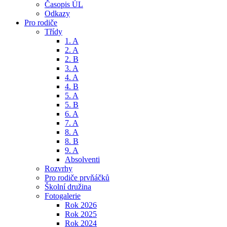
Časopis ÚL
Odkazy
Pro rodiče
Třídy
1. A
2. A
2. B
3. A
4. A
4. B
5. A
5. B
6. A
7. A
8. A
8. B
9. A
Absolventi
Rozvrhy
Pro rodiče prvňáčků
Školní družina
Fotogalerie
Rok 2026
Rok 2025
Rok 2024