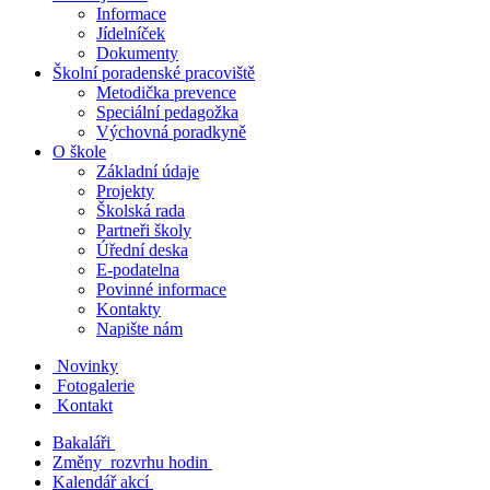
Informace
Jídelníček
Dokumenty
Školní poradenské pracoviště
Metodička prevence
Speciální pedagožka
Výchovná poradkyně
O škole
Základní údaje
Projekty
Školská rada
Partneři školy
Úřední deska
E-podatelna
Povinné informace
Kontakty
Napište nám
Novinky
Fotogalerie
Kontakt
Bakaláři
Změny rozvrhu hodin
Kalendář akcí