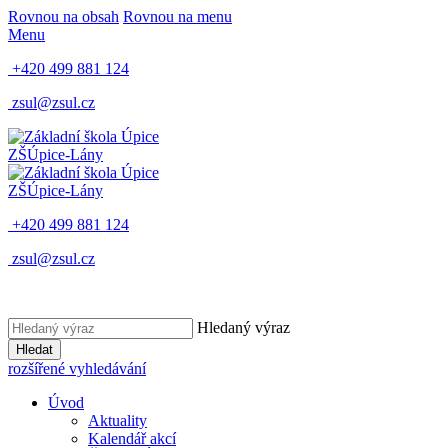
Rovnou na obsah
Rovnou na menu
Menu
+420 499 881 124
zsul@zsul.cz
ZŠ
Úpice-Lány
ZŠ
Úpice-Lány
+420 499 881 124
zsul@zsul.cz
Hledaný výraz
Hledat
rozšířené vyhledávání
Úvod
Aktuality
Kalendář akcí