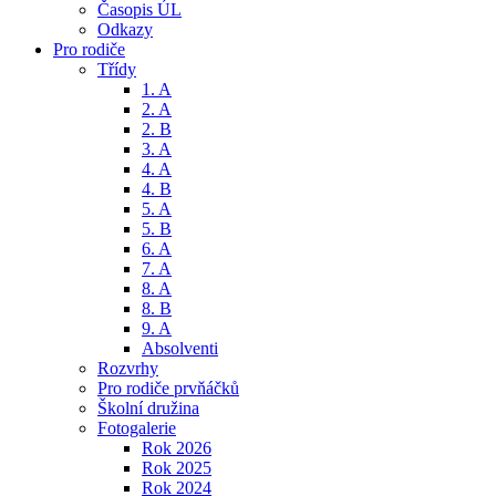
Časopis ÚL
Odkazy
Pro rodiče
Třídy
1. A
2. A
2. B
3. A
4. A
4. B
5. A
5. B
6. A
7. A
8. A
8. B
9. A
Absolventi
Rozvrhy
Pro rodiče prvňáčků
Školní družina
Fotogalerie
Rok 2026
Rok 2025
Rok 2024