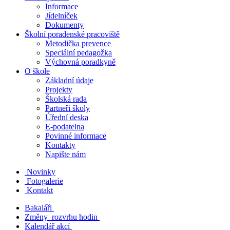
Informace
Jídelníček
Dokumenty
Školní poradenské pracoviště
Metodička prevence
Speciální pedagožka
Výchovná poradkyně
O škole
Základní údaje
Projekty
Školská rada
Partneři školy
Úřední deska
E-podatelna
Povinné informace
Kontakty
Napište nám
Novinky
Fotogalerie
Kontakt
Bakaláři
Změny rozvrhu hodin
Kalendář akcí