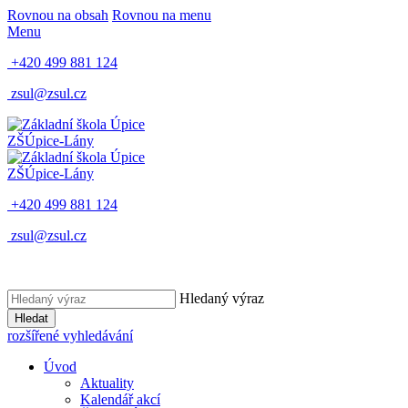
Rovnou na obsah
Rovnou na menu
Menu
+420 499 881 124
zsul@zsul.cz
ZŠ
Úpice-Lány
ZŠ
Úpice-Lány
+420 499 881 124
zsul@zsul.cz
Hledaný výraz
Hledat
rozšířené vyhledávání
Úvod
Aktuality
Kalendář akcí