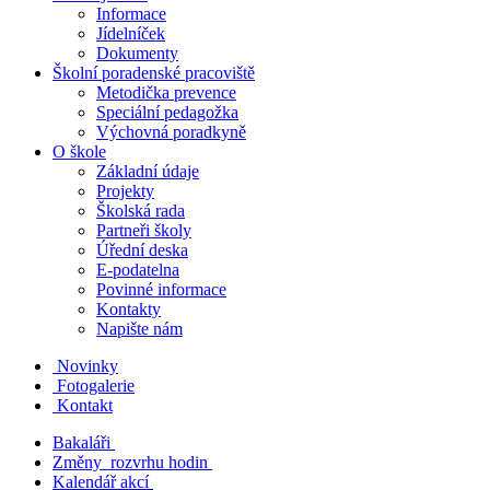
Informace
Jídelníček
Dokumenty
Školní poradenské pracoviště
Metodička prevence
Speciální pedagožka
Výchovná poradkyně
O škole
Základní údaje
Projekty
Školská rada
Partneři školy
Úřední deska
E-podatelna
Povinné informace
Kontakty
Napište nám
Novinky
Fotogalerie
Kontakt
Bakaláři
Změny rozvrhu hodin
Kalendář akcí