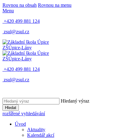
Rovnou na obsah
Rovnou na menu
Menu
+420 499 881 124
zsul@zsul.cz
ZŠ
Úpice-Lány
ZŠ
Úpice-Lány
+420 499 881 124
zsul@zsul.cz
Hledaný výraz
Hledat
rozšířené vyhledávání
Úvod
Aktuality
Kalendář akcí