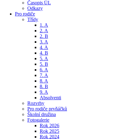
Časopis ÚL
Odkazy
Pro rodiče
Třídy
1. A
2. A
2. B
3. A
4. A
4. B
5. A
5. B
6. A
7. A
8. A
8. B
9. A
Absolventi
Rozvrhy
Pro rodiče prvňáčků
Školní družina
Fotogalerie
Rok 2026
Rok 2025
Rok 2024