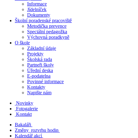
Informace
Jídelníček
Dokumenty
Školní poradenské pracoviště
Metodička prevence
Speciální pedagožka
Výchovná poradkyně
O škole
Základní údaje
Projekty
Školská rada
Partneři školy
Úřední deska
E-podatelna
Povinné informace
Kontakty
Napište nám
Novinky
Fotogalerie
Kontakt
Bakaláři
Změny rozvrhu hodin
Kalendář akcí