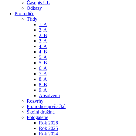
Časopis ÚL
Odkazy
Pro rodiče
Třídy
1. A
2. A
2. B
3. A
4. A
4. B
5. A
5. B
6. A
7. A
8. A
8. B
9. A
Absolventi
Rozvrhy
Pro rodiče prvňáčků
Školní družina
Fotogalerie
Rok 2026
Rok 2025
Rok 2024