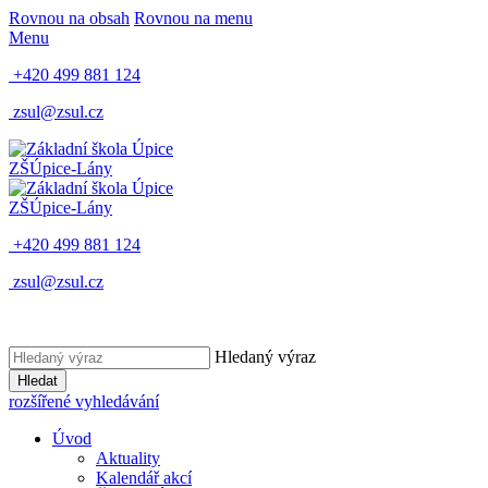
Rovnou na obsah
Rovnou na menu
Menu
+420 499 881 124
zsul@zsul.cz
ZŠ
Úpice-Lány
ZŠ
Úpice-Lány
+420 499 881 124
zsul@zsul.cz
Hledaný výraz
Hledat
rozšířené vyhledávání
Úvod
Aktuality
Kalendář akcí