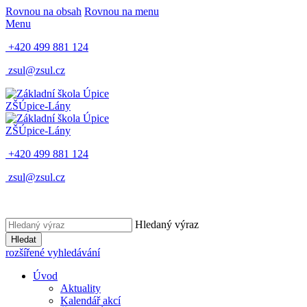
Rovnou na obsah
Rovnou na menu
Menu
+420 499 881 124
zsul@zsul.cz
ZŠ
Úpice-Lány
ZŠ
Úpice-Lány
+420 499 881 124
zsul@zsul.cz
Hledaný výraz
Hledat
rozšířené vyhledávání
Úvod
Aktuality
Kalendář akcí