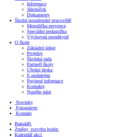
Informace
Jídelníček
Dokumenty
Školní poradenské pracoviště
Metodička prevence
Speciální pedagožka
Výchovná poradkyně
O škole
Základní údaje
Projekty
Školská rada
Partneři školy
Úřední deska
E-podatelna
Povinné informace
Kontakty
Napište nám
Novinky
Fotogalerie
Kontakt
Bakaláři
Změny rozvrhu hodin
Kalendář akcí