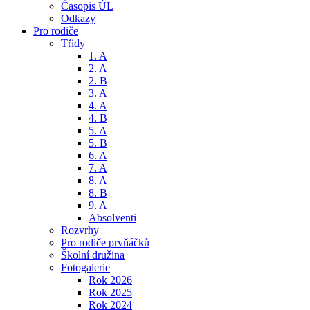
Časopis ÚL
Odkazy
Pro rodiče
Třídy
1. A
2. A
2. B
3. A
4. A
4. B
5. A
5. B
6. A
7. A
8. A
8. B
9. A
Absolventi
Rozvrhy
Pro rodiče prvňáčků
Školní družina
Fotogalerie
Rok 2026
Rok 2025
Rok 2024