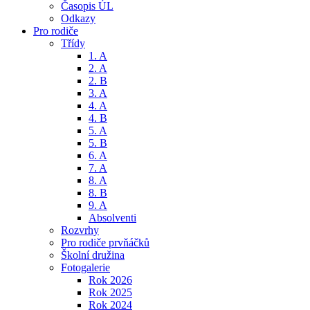
Časopis ÚL
Odkazy
Pro rodiče
Třídy
1. A
2. A
2. B
3. A
4. A
4. B
5. A
5. B
6. A
7. A
8. A
8. B
9. A
Absolventi
Rozvrhy
Pro rodiče prvňáčků
Školní družina
Fotogalerie
Rok 2026
Rok 2025
Rok 2024