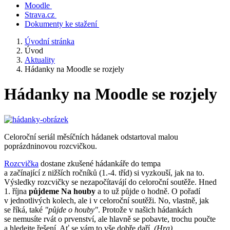
Moodle
Strava.cz
Dokumenty ke stažení
Úvodní stránka
Úvod
Aktuality
Hádanky na Moodle se rozjely
Hádanky na Moodle se rozjely
Celoroční seriál měsíčních hádanek odstartoval malou
poprázdninovou rozcvičkou.
Rozcvička
dostane zkušené hádankáře do tempa
a začínající z nižších ročníků (1.-4. tříd) si vyzkouší, jak na to.
Výsledky rozcvičky se nezapočítavájí do celoroční soutěže. Hned
1. října
půjdeme Na houby
a to už půjde o hodně. O pořadí
v jednotlivých kolech, ale i v celoroční soutěži. No, vlastně, jak
se říká, také
"půjde o houby"
. Protože v našich hádankách
se nemusíte rvát o prvenství, ale hlavně se pobavte, trochu poučte
a hledejte řešení. Ať se vám to vše dobře daří.
(Hra)