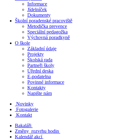
Informace
Jídelníček
Dokumenty
Školní poradenské pracoviště
Metodička prevence
Speciální pedagožka
Výchovná poradkyně
O škole
Základní údaje
Projekty
Školská rada
Partneři školy
Úřední deska
E-podatelna
Povinné informace
Kontakty
Napište nám
Novinky
Fotogalerie
Kontakt
Bakaláři
Změny rozvrhu hodin
Kalendář akcí