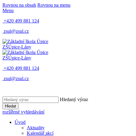
Rovnou na obsah
Rovnou na menu
Menu
+420 499 881 124
zsul@zsul.cz
ZŠ
Úpice-Lány
ZŠ
Úpice-Lány
+420 499 881 124
zsul@zsul.cz
Hledaný výraz
Hledat
rozšířené vyhledávání
Úvod
Aktuality
Kalendář akcí