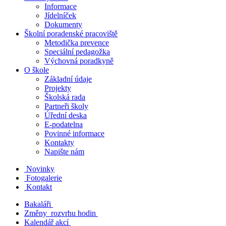
Informace
Jídelníček
Dokumenty
Školní poradenské pracoviště
Metodička prevence
Speciální pedagožka
Výchovná poradkyně
O škole
Základní údaje
Projekty
Školská rada
Partneři školy
Úřední deska
E-podatelna
Povinné informace
Kontakty
Napište nám
Novinky
Fotogalerie
Kontakt
Bakaláři
Změny rozvrhu hodin
Kalendář akcí