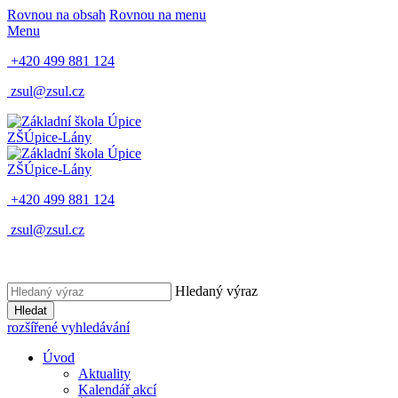
Rovnou na obsah
Rovnou na menu
Menu
+420 499 881 124
zsul@zsul.cz
ZŠ
Úpice-Lány
ZŠ
Úpice-Lány
+420 499 881 124
zsul@zsul.cz
Hledaný výraz
Hledat
rozšířené vyhledávání
Úvod
Aktuality
Kalendář akcí