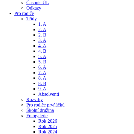
Časopis ÚL
Odkazy
Pro rodiče
Třídy
1. A
2. A
2. B
3. A
4. A
4. B
5. A
5. B
6. A
7. A
8. A
8. B
9. A
Absolventi
Rozvrhy
Pro rodiče prvňáčků
Školní družina
Fotogalerie
Rok 2026
Rok 2025
Rok 2024