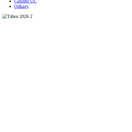
Časopis ÚL
Odkazy