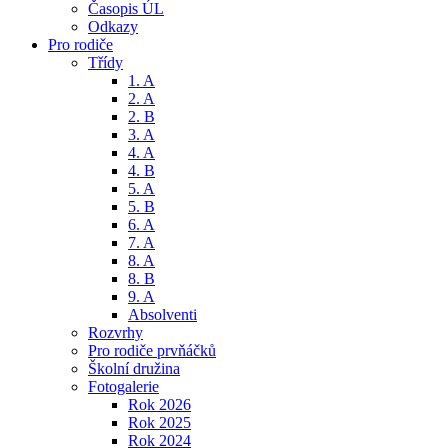
Časopis ÚL
Odkazy
Pro rodiče
Třídy
1. A
2. A
2. B
3. A
4. A
4. B
5. A
5. B
6. A
7. A
8. A
8. B
9. A
Absolventi
Rozvrhy
Pro rodiče prvňáčků
Školní družina
Fotogalerie
Rok 2026
Rok 2025
Rok 2024