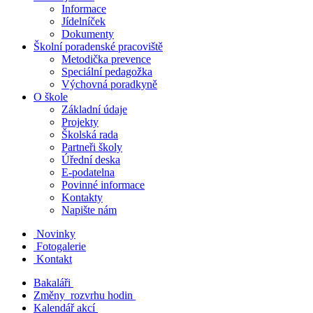
Informace
Jídelníček
Dokumenty
Školní poradenské pracoviště
Metodička prevence
Speciální pedagožka
Výchovná poradkyně
O škole
Základní údaje
Projekty
Školská rada
Partneři školy
Úřední deska
E-podatelna
Povinné informace
Kontakty
Napište nám
Novinky
Fotogalerie
Kontakt
Bakaláři
Změny rozvrhu hodin
Kalendář akcí