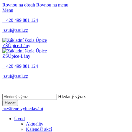
Rovnou na obsah
Rovnou na menu
Menu
+420 499 881 124
zsul@zsul.cz
ZŠ
Úpice-Lány
ZŠ
Úpice-Lány
+420 499 881 124
zsul@zsul.cz
Hledaný výraz
Hledat
rozšířené vyhledávání
Úvod
Aktuality
Kalendář akcí