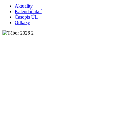
Aktuality
Kalendář akcí
Časopis ÚL
Odkazy