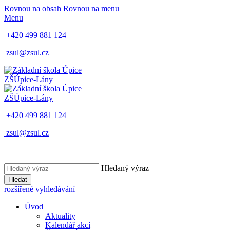
Rovnou na obsah
Rovnou na menu
Menu
+420 499 881 124
zsul@zsul.cz
ZŠ
Úpice-Lány
ZŠ
Úpice-Lány
+420 499 881 124
zsul@zsul.cz
Hledaný výraz
Hledat
rozšířené vyhledávání
Úvod
Aktuality
Kalendář akcí