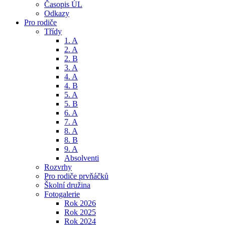
Časopis ÚL
Odkazy
Pro rodiče
Třídy
1. A
2. A
2. B
3. A
4. A
4. B
5. A
5. B
6. A
7. A
8. A
8. B
9. A
Absolventi
Rozvrhy
Pro rodiče prvňáčků
Školní družina
Fotogalerie
Rok 2026
Rok 2025
Rok 2024