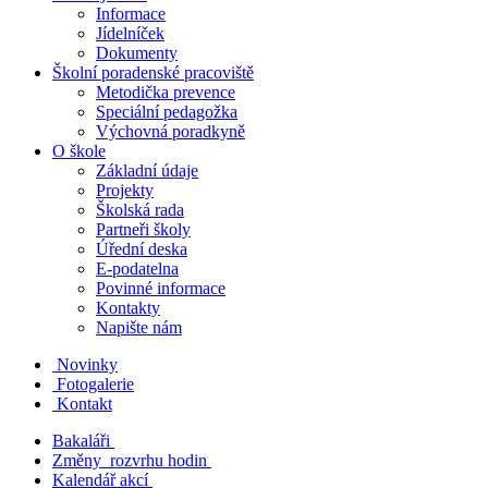
Informace
Jídelníček
Dokumenty
Školní poradenské pracoviště
Metodička prevence
Speciální pedagožka
Výchovná poradkyně
O škole
Základní údaje
Projekty
Školská rada
Partneři školy
Úřední deska
E-podatelna
Povinné informace
Kontakty
Napište nám
Novinky
Fotogalerie
Kontakt
Bakaláři
Změny rozvrhu hodin
Kalendář akcí