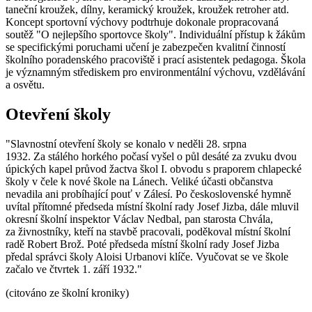
taneční kroužek, dílny, keramický kroužek, kroužek retroher atd.
Koncept sportovní výchovy podtrhuje dokonale propracovaná
soutěž "O nejlepšího sportovce školy". Individuální přístup k žákům
se specifickými poruchami učení je zabezpečen kvalitní činností
školního poradenského pracoviště i prací asistentek pedagoga. Škola
je významným střediskem pro environmentální výchovu, vzdělávání
a osvětu.
Otevření školy
"Slavnostní otevření školy se konalo v neděli 28. srpna
1932. Za stálého horkého počasí vyšel o půl desáté za zvuku dvou
úpických kapel průvod žactva škol I. obvodu s praporem chlapecké
školy v čele k nové škole na Lánech. Veliké účasti občanstva
nevadila ani probíhající pouť v Zálesí. Po československé hymně
uvítal přítomné předseda místní školní rady Josef Jizba, dále mluvil
okresní školní inspektor Václav Nedbal, pan starosta Chvála,
za živnostníky, kteří na stavbě pracovali, poděkoval místní školní
radě Robert Brož. Poté předseda místní školní rady Josef Jizba
předal správci školy Aloisi Urbanovi klíče. Vyučovat se ve škole
začalo ve čtvrtek 1. září 1932."
(citováno ze školní kroniky)