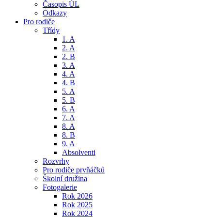
Časopis ÚL
Odkazy
Pro rodiče
Třídy
1. A
2. A
2. B
3. A
4. A
4. B
5. A
5. B
6. A
7. A
8. A
8. B
9. A
Absolventi
Rozvrhy
Pro rodiče prvňáčků
Školní družina
Fotogalerie
Rok 2026
Rok 2025
Rok 2024