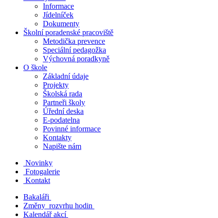
Informace
Jídelníček
Dokumenty
Školní poradenské pracoviště
Metodička prevence
Speciální pedagožka
Výchovná poradkyně
O škole
Základní údaje
Projekty
Školská rada
Partneři školy
Úřední deska
E-podatelna
Povinné informace
Kontakty
Napište nám
Novinky
Fotogalerie
Kontakt
Bakaláři
Změny rozvrhu hodin
Kalendář akcí