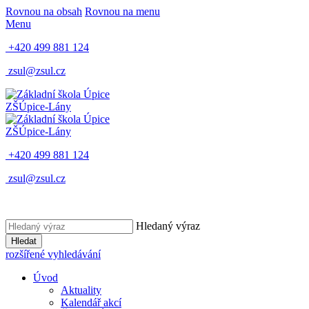
Rovnou na obsah
Rovnou na menu
Menu
+420 499 881 124
zsul@zsul.cz
ZŠ
Úpice-Lány
ZŠ
Úpice-Lány
+420 499 881 124
zsul@zsul.cz
Hledaný výraz
Hledat
rozšířené vyhledávání
Úvod
Aktuality
Kalendář akcí