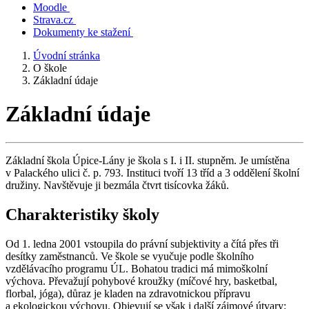
Moodle
Strava.cz
Dokumenty ke stažení
Úvodní stránka
O škole
Základní údaje
Základní údaje
Základní škola Úpice-Lány je škola s I. i II. stupněm. Je umístěna
v Palackého ulici č. p. 793. Instituci tvoří 13 tříd a 3 oddělení školní
družiny. Navštěvuje ji bezmála čtvrt tisícovka žáků.
Charakteristiky školy
Od 1. ledna 2001 vstoupila do právní subjektivity a čítá přes tři
desítky zaměstnanců. Ve škole se vyučuje podle školního
vzdělávacího programu ÚL. Bohatou tradici má mimoškolní
výchova. Převažují pohybové kroužky (míčové hry, basketbal,
florbal, jóga), důraz je kladen na zdravotnickou přípravu
a ekologickou výchovu. Objevují se však i další zájmové útvary: