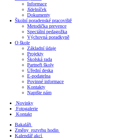
Informace
Jídelníček
Dokumenty
Školní poradenské pracoviště
Metodička prevence
Speciální pedagožka
Výchovná poradkyně
O škole
Základní údaje
Projekty
Školská rada
Partneři školy
Úřední deska
E-podatelna
Povinné informace
Kontakty
Napište nám
Novinky
Fotogalerie
Kontakt
Bakaláři
Změny rozvrhu hodin
Kalendář akcí