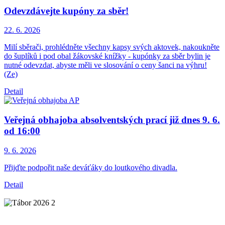
Odevzdávejte kupóny za sběr!
22. 6.
2026
Milí sběrači, prohlédněte všechny kapsy svých aktovek, nakoukněte
do šuplíků i pod obal žákovské knížky - kupónky za sběr bylin je
nutné odevzdat, abyste měli ve slosování o ceny šanci na výhru!
(Ze)
Detail
Veřejná obhajoba absolventských prací již dnes 9. 6.
od 16:00
9. 6.
2026
Přijďte podpořit naše deváťáky do loutkového divadla.
Detail