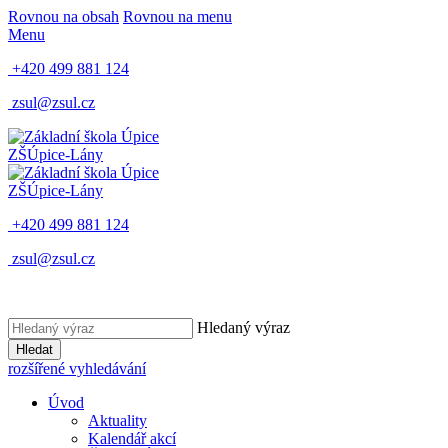
Rovnou na obsah
Rovnou na menu
Menu
+420 499 881 124
zsul@zsul.cz
ZŠ
Úpice-Lány
ZŠ
Úpice-Lány
+420 499 881 124
zsul@zsul.cz
Hledaný výraz
Hledat
rozšířené vyhledávání
Úvod
Aktuality
Kalendář akcí