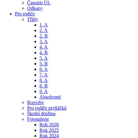
Časopis ÚL
Odkazy
Pro rodiče
Třídy
1. A
2. A
2. B
3. A
4. A
4. B
5. A
5. B
6. A
7. A
8. A
8. B
9. A
Absolventi
Rozvrhy
Pro rodiče prvňáčků
Školní družina
Fotogalerie
Rok 2026
Rok 2025
Rok 2024