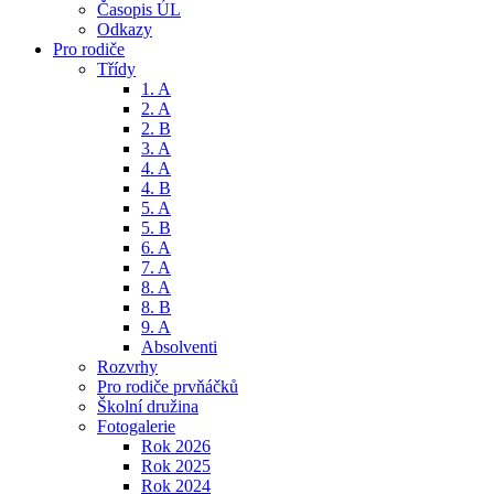
Časopis ÚL
Odkazy
Pro rodiče
Třídy
1. A
2. A
2. B
3. A
4. A
4. B
5. A
5. B
6. A
7. A
8. A
8. B
9. A
Absolventi
Rozvrhy
Pro rodiče prvňáčků
Školní družina
Fotogalerie
Rok 2026
Rok 2025
Rok 2024