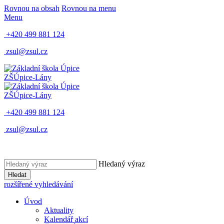
Rovnou na obsah
Rovnou na menu
Menu
+420 499 881 124
zsul@zsul.cz
ZŠ
Úpice-Lány
ZŠ
Úpice-Lány
+420 499 881 124
zsul@zsul.cz
Hledaný výraz
Hledat
rozšířené vyhledávání
Úvod
Aktuality
Kalendář akcí