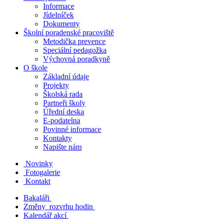
Informace
Jídelníček
Dokumenty
Školní poradenské pracoviště
Metodička prevence
Speciální pedagožka
Výchovná poradkyně
O škole
Základní údaje
Projekty
Školská rada
Partneři školy
Úřední deska
E-podatelna
Povinné informace
Kontakty
Napište nám
Novinky
Fotogalerie
Kontakt
Bakaláři
Změny rozvrhu hodin
Kalendář akcí