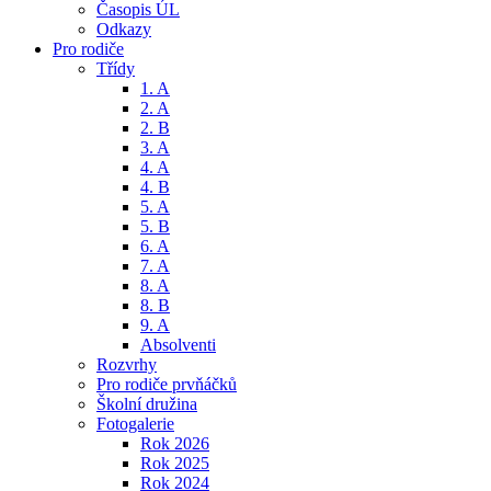
Časopis ÚL
Odkazy
Pro rodiče
Třídy
1. A
2. A
2. B
3. A
4. A
4. B
5. A
5. B
6. A
7. A
8. A
8. B
9. A
Absolventi
Rozvrhy
Pro rodiče prvňáčků
Školní družina
Fotogalerie
Rok 2026
Rok 2025
Rok 2024