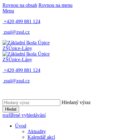
Rovnou na obsah
Rovnou na menu
Menu
+420 499 881 124
zsul@zsul.cz
ZŠ
Úpice-Lány
ZŠ
Úpice-Lány
+420 499 881 124
zsul@zsul.cz
Hledaný výraz
Hledat
rozšířené vyhledávání
Úvod
Aktuality
Kalendář akcí