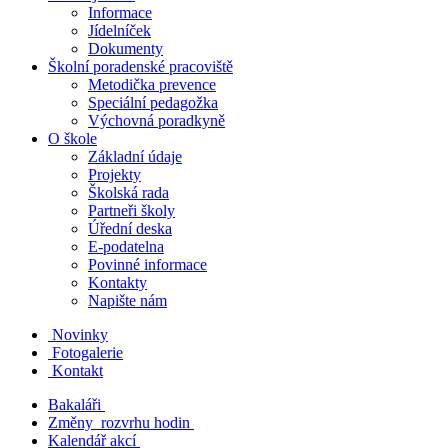
Informace
Jídelníček
Dokumenty
Školní poradenské pracoviště
Metodička prevence
Speciální pedagožka
Výchovná poradkyně
O škole
Základní údaje
Projekty
Školská rada
Partneři školy
Úřední deska
E-podatelna
Povinné informace
Kontakty
Napište nám
Novinky
Fotogalerie
Kontakt
Bakaláři
Změny rozvrhu hodin
Kalendář akcí