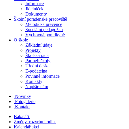
Informace
Jídelníček
Dokumenty
Školní poradenské pracoviště
Metodička prevence
Speciální pedagožka
Výchovná poradkyně
O škole
Základní údaje
Projekty
Školská rada
Partneři školy
Úřední deska
E-podatelna
Povinné informace
Kontakty
Napište nám
Novinky
Fotogalerie
Kontakt
Bakaláři
Změny rozvrhu hodin
Kalendář akcí