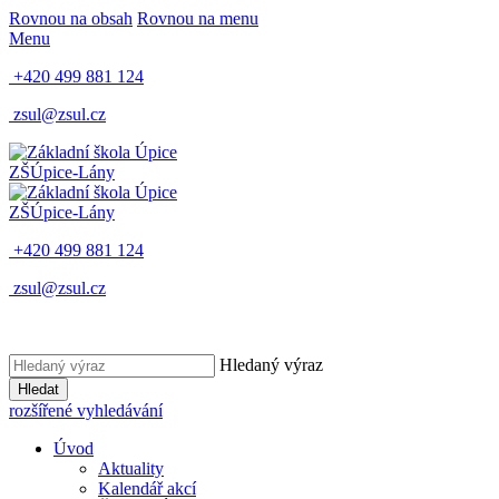
Rovnou na obsah
Rovnou na menu
Menu
+420 499 881 124
zsul@zsul.cz
ZŠ
Úpice-Lány
ZŠ
Úpice-Lány
+420 499 881 124
zsul@zsul.cz
Hledaný výraz
Hledat
rozšířené vyhledávání
Úvod
Aktuality
Kalendář akcí