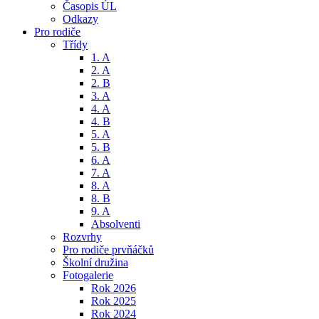
Časopis ÚL
Odkazy
Pro rodiče
Třídy
1. A
2. A
2. B
3. A
4. A
4. B
5. A
5. B
6. A
7. A
8. A
8. B
9. A
Absolventi
Rozvrhy
Pro rodiče prvňáčků
Školní družina
Fotogalerie
Rok 2026
Rok 2025
Rok 2024