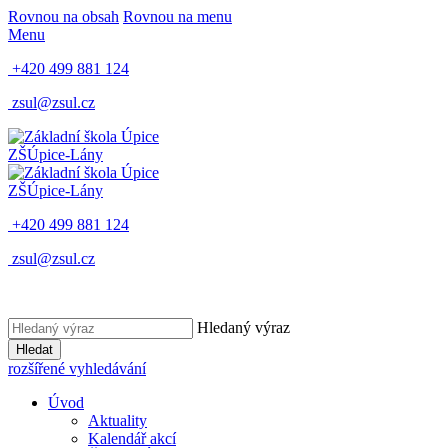
Rovnou na obsah
Rovnou na menu
Menu
+420 499 881 124
zsul@zsul.cz
ZŠ
Úpice-Lány
ZŠ
Úpice-Lány
+420 499 881 124
zsul@zsul.cz
Hledaný výraz
Hledat
rozšířené vyhledávání
Úvod
Aktuality
Kalendář akcí