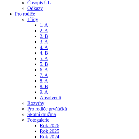
Časopis ÚL
Odkazy
Pro rodiče
Třídy
1. A
2. A
2. B
3. A
4. A
4. B
5. A
5. B
6. A
7. A
8. A
8. B
9. A
Absolventi
Rozvrhy
Pro rodiče prvňáčků
Školní družina
Fotogalerie
Rok 2026
Rok 2025
Rok 2024