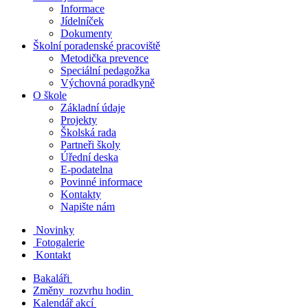
Informace
Jídelníček
Dokumenty
Školní poradenské pracoviště
Metodička prevence
Speciální pedagožka
Výchovná poradkyně
O škole
Základní údaje
Projekty
Školská rada
Partneři školy
Úřední deska
E-podatelna
Povinné informace
Kontakty
Napište nám
Novinky
Fotogalerie
Kontakt
Bakaláři
Změny rozvrhu hodin
Kalendář akcí