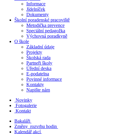
Informace
Jídelníček
Dokumenty
Školní poradenské pracoviště
Metodička prevence
Speciální pedagožka
Výchovná poradkyně
O škole
Základní údaje
Projekty
Školská rada
Partneři školy
Úřední deska
E-podatelna
Povinné informace
Kontakty
Napište nám
Novinky
Fotogalerie
Kontakt
Bakaláři
Změny rozvrhu hodin
Kalendář akcí