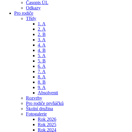
Časopis ÚL
Odkazy
Pro rodiče
Třídy
1. A
2. A
2. B
3. A
4. A
4. B
5. A
5. B
6. A
7. A
8. A
8. B
9. A
Absolventi
Rozvrhy
Pro rodiče prvňáčků
Školní družina
Fotogalerie
Rok 2026
Rok 2025
Rok 2024