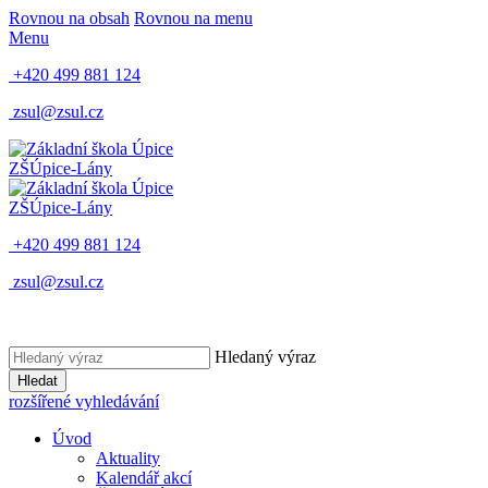
Rovnou na obsah
Rovnou na menu
Menu
+420 499 881 124
zsul@zsul.cz
ZŠ
Úpice-Lány
ZŠ
Úpice-Lány
+420 499 881 124
zsul@zsul.cz
Hledaný výraz
Hledat
rozšířené vyhledávání
Úvod
Aktuality
Kalendář akcí