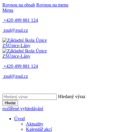
Rovnou na obsah
Rovnou na menu
Menu
+420 499 881 124
zsul@zsul.cz
ZŠ
Úpice-Lány
ZŠ
Úpice-Lány
+420 499 881 124
zsul@zsul.cz
Hledaný výraz
Hledat
rozšířené vyhledávání
Úvod
Aktuality
Kalendář akcí