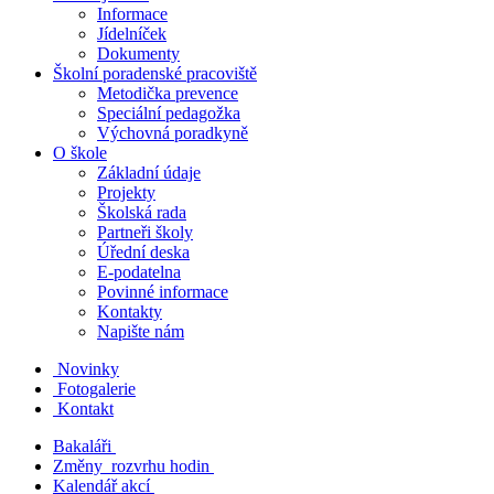
Informace
Jídelníček
Dokumenty
Školní poradenské pracoviště
Metodička prevence
Speciální pedagožka
Výchovná poradkyně
O škole
Základní údaje
Projekty
Školská rada
Partneři školy
Úřední deska
E-podatelna
Povinné informace
Kontakty
Napište nám
Novinky
Fotogalerie
Kontakt
Bakaláři
Změny rozvrhu hodin
Kalendář akcí