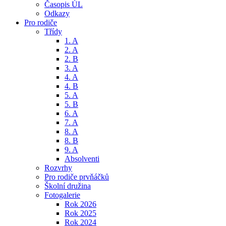
Časopis ÚL
Odkazy
Pro rodiče
Třídy
1. A
2. A
2. B
3. A
4. A
4. B
5. A
5. B
6. A
7. A
8. A
8. B
9. A
Absolventi
Rozvrhy
Pro rodiče prvňáčků
Školní družina
Fotogalerie
Rok 2026
Rok 2025
Rok 2024