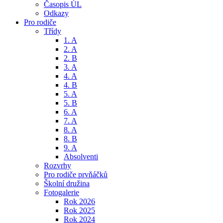
Časopis ÚL
Odkazy
Pro rodiče
Třídy
1. A
2. A
2. B
3. A
4. A
4. B
5. A
5. B
6. A
7. A
8. A
8. B
9. A
Absolventi
Rozvrhy
Pro rodiče prvňáčků
Školní družina
Fotogalerie
Rok 2026
Rok 2025
Rok 2024