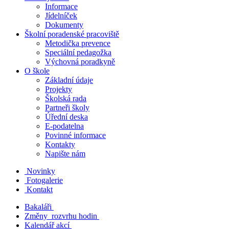
Informace
Jídelníček
Dokumenty
Školní poradenské pracoviště
Metodička prevence
Speciální pedagožka
Výchovná poradkyně
O škole
Základní údaje
Projekty
Školská rada
Partneři školy
Úřední deska
E-podatelna
Povinné informace
Kontakty
Napište nám
Novinky
Fotogalerie
Kontakt
Bakaláři
Změny rozvrhu hodin
Kalendář akcí