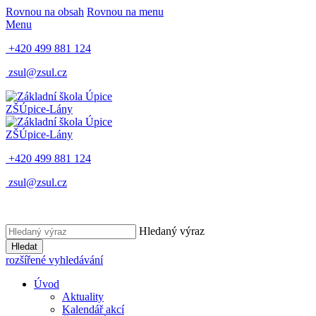
Rovnou na obsah
Rovnou na menu
Menu
+420 499 881 124
zsul@zsul.cz
ZŠ
Úpice-Lány
ZŠ
Úpice-Lány
+420 499 881 124
zsul@zsul.cz
Hledaný výraz
Hledat
rozšířené vyhledávání
Úvod
Aktuality
Kalendář akcí