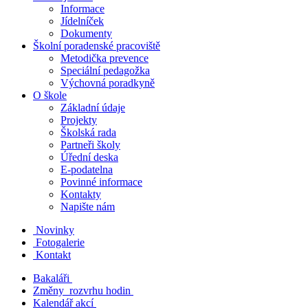
Informace
Jídelníček
Dokumenty
Školní poradenské pracoviště
Metodička prevence
Speciální pedagožka
Výchovná poradkyně
O škole
Základní údaje
Projekty
Školská rada
Partneři školy
Úřední deska
E-podatelna
Povinné informace
Kontakty
Napište nám
Novinky
Fotogalerie
Kontakt
Bakaláři
Změny rozvrhu hodin
Kalendář akcí