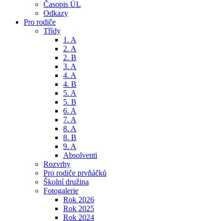
Časopis ÚL
Odkazy
Pro rodiče
Třídy
1. A
2. A
2. B
3. A
4. A
4. B
5. A
5. B
6. A
7. A
8. A
8. B
9. A
Absolventi
Rozvrhy
Pro rodiče prvňáčků
Školní družina
Fotogalerie
Rok 2026
Rok 2025
Rok 2024