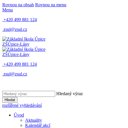
Rovnou na obsah
Rovnou na menu
Menu
+420 499 881 124
zsul@zsul.cz
ZŠ
Úpice-Lány
ZŠ
Úpice-Lány
+420 499 881 124
zsul@zsul.cz
Hledaný výraz
Hledat
rozšířené vyhledávání
Úvod
Aktuality
Kalendář akcí