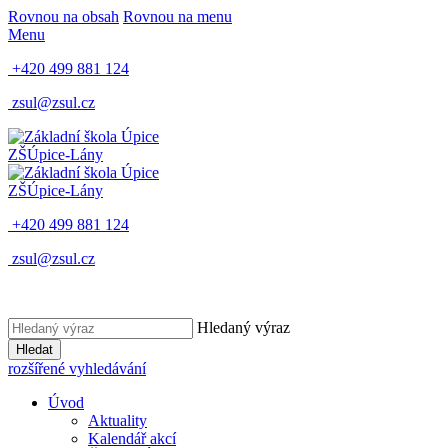
Rovnou na obsah
Rovnou na menu
Menu
+420 499 881 124
zsul@zsul.cz
ZŠ
Úpice-Lány
ZŠ
Úpice-Lány
+420 499 881 124
zsul@zsul.cz
Hledaný výraz
Hledat
rozšířené vyhledávání
Úvod
Aktuality
Kalendář akcí