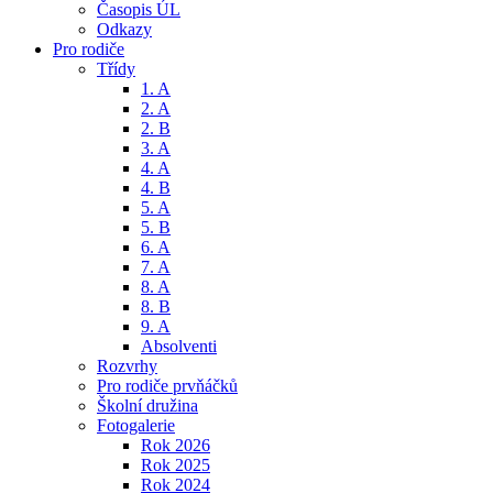
Časopis ÚL
Odkazy
Pro rodiče
Třídy
1. A
2. A
2. B
3. A
4. A
4. B
5. A
5. B
6. A
7. A
8. A
8. B
9. A
Absolventi
Rozvrhy
Pro rodiče prvňáčků
Školní družina
Fotogalerie
Rok 2026
Rok 2025
Rok 2024