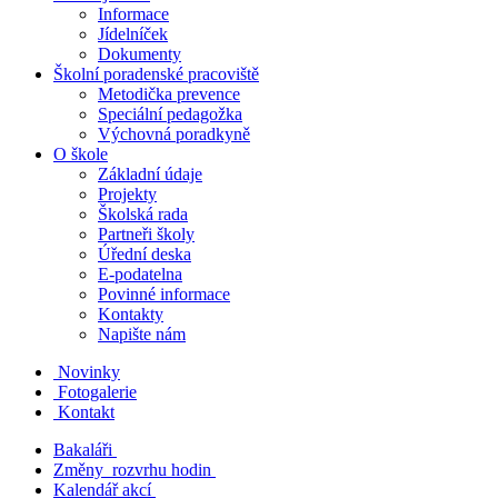
Informace
Jídelníček
Dokumenty
Školní poradenské pracoviště
Metodička prevence
Speciální pedagožka
Výchovná poradkyně
O škole
Základní údaje
Projekty
Školská rada
Partneři školy
Úřední deska
E-podatelna
Povinné informace
Kontakty
Napište nám
Novinky
Fotogalerie
Kontakt
Bakaláři
Změny rozvrhu hodin
Kalendář akcí