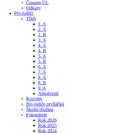
Časopis ÚL
Odkazy
Pro rodiče
Třídy
1. A
2. A
2. B
3. A
4. A
4. B
5. A
5. B
6. A
7. A
8. A
8. B
9. A
Absolventi
Rozvrhy
Pro rodiče prvňáčků
Školní družina
Fotogalerie
Rok 2026
Rok 2025
Rok 2024