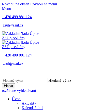
Rovnou na obsah
Rovnou na menu
Menu
+420 499 881 124
zsul@zsul.cz
ZŠ
Úpice-Lány
ZŠ
Úpice-Lány
+420 499 881 124
zsul@zsul.cz
Hledaný výraz
Hledat
rozšířené vyhledávání
Úvod
Aktuality
Kalendář akcí