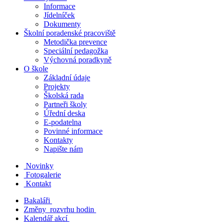
Informace
Jídelníček
Dokumenty
Školní poradenské pracoviště
Metodička prevence
Speciální pedagožka
Výchovná poradkyně
O škole
Základní údaje
Projekty
Školská rada
Partneři školy
Úřední deska
E-podatelna
Povinné informace
Kontakty
Napište nám
Novinky
Fotogalerie
Kontakt
Bakaláři
Změny rozvrhu hodin
Kalendář akcí