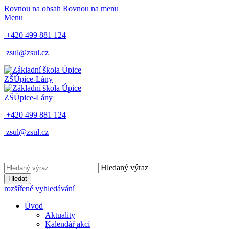
Rovnou na obsah
Rovnou na menu
Menu
+420 499 881 124
zsul@zsul.cz
ZŠ
Úpice-Lány
ZŠ
Úpice-Lány
+420 499 881 124
zsul@zsul.cz
Hledaný výraz
Hledat
rozšířené vyhledávání
Úvod
Aktuality
Kalendář akcí