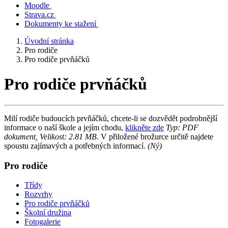
Moodle
Strava.cz
Dokumenty ke stažení
Úvodní stránka
Pro rodiče
Pro rodiče prvňáčků
Pro rodiče prvňáčků
Milí rodiče budoucích prvňáčků, chcete-li se dozvědět podrobnější
informace o naší škole a jejím chodu,
klikněte zde
Typ: PDF
dokument, Velikost: 2.81 MB
. V přiložené brožurce určitě najdete
spoustu zajímavých a potřebných informací.
(Ný)
Pro rodiče
Třídy
Rozvrhy
Pro rodiče prvňáčků
Školní družina
Fotogalerie