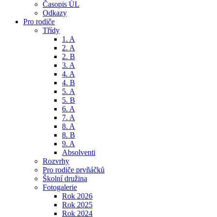
Časopis ÚL
Odkazy
Pro rodiče
Třídy
1. A
2. A
2. B
3. A
4. A
4. B
5. A
5. B
6. A
7. A
8. A
8. B
9. A
Absolventi
Rozvrhy
Pro rodiče prvňáčků
Školní družina
Fotogalerie
Rok 2026
Rok 2025
Rok 2024