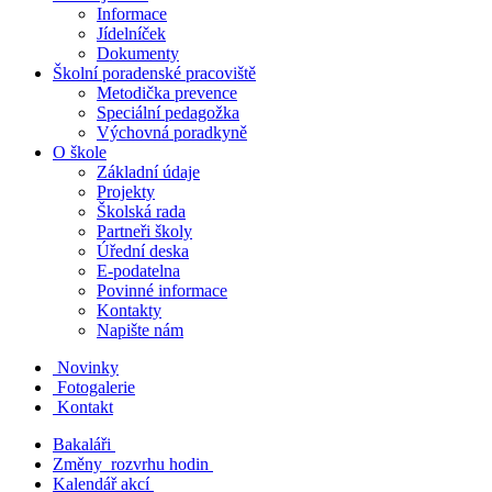
Informace
Jídelníček
Dokumenty
Školní poradenské pracoviště
Metodička prevence
Speciální pedagožka
Výchovná poradkyně
O škole
Základní údaje
Projekty
Školská rada
Partneři školy
Úřední deska
E-podatelna
Povinné informace
Kontakty
Napište nám
Novinky
Fotogalerie
Kontakt
Bakaláři
Změny rozvrhu hodin
Kalendář akcí