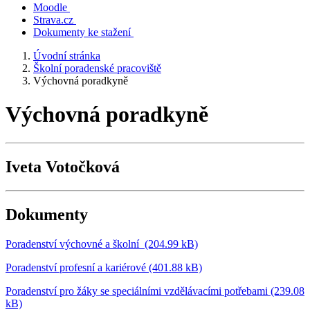
Moodle
Strava.cz
Dokumenty ke stažení
Úvodní stránka
Školní poradenské pracoviště
Výchovná poradkyně
Výchovná poradkyně
Iveta Votočková
Dokumenty
Poradenství výchovné a školní (204.99 kB)
Poradenství profesní a kariérové (401.88 kB)
Poradenství pro žáky se speciálními vzdělávacími potřebami (239.08
kB)