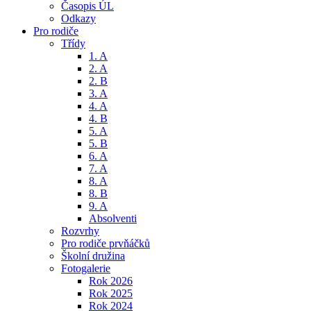
Časopis ÚL
Odkazy
Pro rodiče
Třídy
1. A
2. A
2. B
3. A
4. A
4. B
5. A
5. B
6. A
7. A
8. A
8. B
9. A
Absolventi
Rozvrhy
Pro rodiče prvňáčků
Školní družina
Fotogalerie
Rok 2026
Rok 2025
Rok 2024