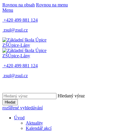
Rovnou na obsah
Rovnou na menu
Menu
+420 499 881 124
zsul@zsul.cz
ZŠ
Úpice-Lány
ZŠ
Úpice-Lány
+420 499 881 124
zsul@zsul.cz
Hledaný výraz
Hledat
rozšířené vyhledávání
Úvod
Aktuality
Kalendář akcí