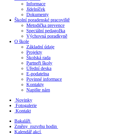
Informace
Jídelníček
Dokumenty
Školní poradenské pracoviště
Metodička prevence
Speciální pedagožka
Výchovná poradkyně
O škole
Základní údaje
Projekty
Školská rada
Partneři školy
Úřední deska
E-podatelna
Povinné informace
Kontakty
Napište nám
Novinky
Fotogalerie
Kontakt
Bakaláři
Změny rozvrhu hodin
Kalendář akcí