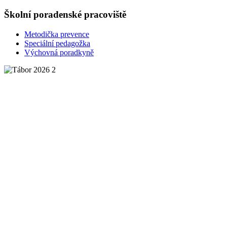
Školní poradenské pracoviště
Metodička prevence
Speciální pedagožka
Výchovná poradkyně