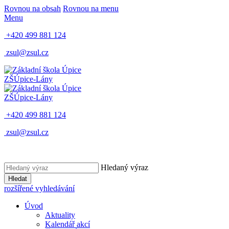
Rovnou na obsah
Rovnou na menu
Menu
+420 499 881 124
zsul@zsul.cz
ZŠ
Úpice-Lány
ZŠ
Úpice-Lány
+420 499 881 124
zsul@zsul.cz
Hledaný výraz
Hledat
rozšířené vyhledávání
Úvod
Aktuality
Kalendář akcí