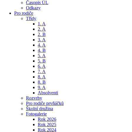
Časopis ÚL
Odkazy
Pro rodiče
Třídy
1. A
2. A
2. B
3. A
4. A
4. B
5. A
5. B
6. A
7. A
8. A
8. B
9. A
Absolventi
Rozvrhy
Pro rodiče prvňáčků
Školní družina
Fotogalerie
Rok 2026
Rok 2025
Rok 2024