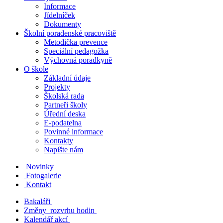
Informace
Jídelníček
Dokumenty
Školní poradenské pracoviště
Metodička prevence
Speciální pedagožka
Výchovná poradkyně
O škole
Základní údaje
Projekty
Školská rada
Partneři školy
Úřední deska
E-podatelna
Povinné informace
Kontakty
Napište nám
Novinky
Fotogalerie
Kontakt
Bakaláři
Změny rozvrhu hodin
Kalendář akcí