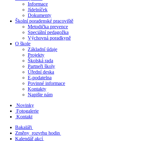
Informace
Jídelníček
Dokumenty
Školní poradenské pracoviště
Metodička prevence
Speciální pedagožka
Výchovná poradkyně
O škole
Základní údaje
Projekty
Školská rada
Partneři školy
Úřední deska
E-podatelna
Povinné informace
Kontakty
Napište nám
Novinky
Fotogalerie
Kontakt
Bakaláři
Změny rozvrhu hodin
Kalendář akcí