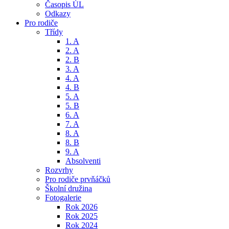
Časopis ÚL
Odkazy
Pro rodiče
Třídy
1. A
2. A
2. B
3. A
4. A
4. B
5. A
5. B
6. A
7. A
8. A
8. B
9. A
Absolventi
Rozvrhy
Pro rodiče prvňáčků
Školní družina
Fotogalerie
Rok 2026
Rok 2025
Rok 2024