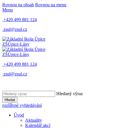
Rovnou na obsah
Rovnou na menu
Menu
+420 499 881 124
zsul@zsul.cz
ZŠ
Úpice-Lány
ZŠ
Úpice-Lány
+420 499 881 124
zsul@zsul.cz
Hledaný výraz
Hledat
rozšířené vyhledávání
Úvod
Aktuality
Kalendář akcí