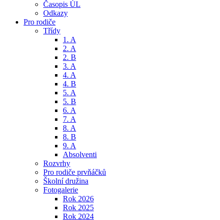
Časopis ÚL
Odkazy
Pro rodiče
Třídy
1. A
2. A
2. B
3. A
4. A
4. B
5. A
5. B
6. A
7. A
8. A
8. B
9. A
Absolventi
Rozvrhy
Pro rodiče prvňáčků
Školní družina
Fotogalerie
Rok 2026
Rok 2025
Rok 2024