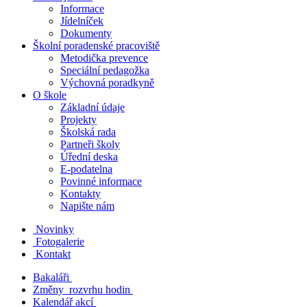
Informace
Jídelníček
Dokumenty
Školní poradenské pracoviště
Metodička prevence
Speciální pedagožka
Výchovná poradkyně
O škole
Základní údaje
Projekty
Školská rada
Partneři školy
Úřední deska
E-podatelna
Povinné informace
Kontakty
Napište nám
Novinky
Fotogalerie
Kontakt
Bakaláři
Změny rozvrhu hodin
Kalendář akcí