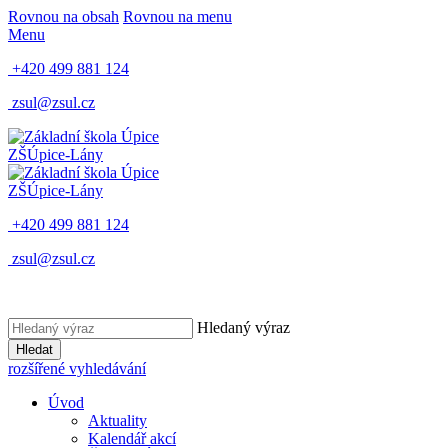
Rovnou na obsah
Rovnou na menu
Menu
+420 499 881 124
zsul@zsul.cz
ZŠ
Úpice-Lány
ZŠ
Úpice-Lány
+420 499 881 124
zsul@zsul.cz
Hledaný výraz
Hledat
rozšířené vyhledávání
Úvod
Aktuality
Kalendář akcí