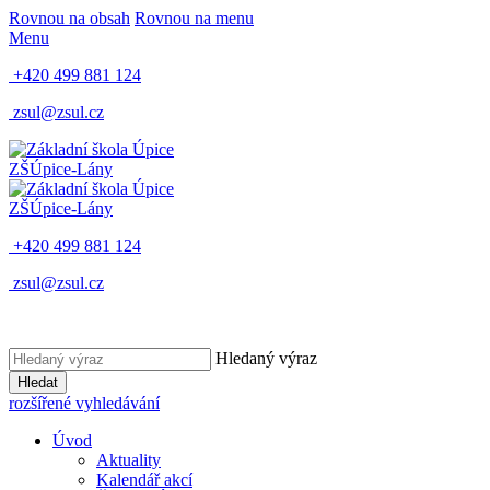
Rovnou na obsah
Rovnou na menu
Menu
+420 499 881 124
zsul@zsul.cz
ZŠ
Úpice-Lány
ZŠ
Úpice-Lány
+420 499 881 124
zsul@zsul.cz
Hledaný výraz
Hledat
rozšířené vyhledávání
Úvod
Aktuality
Kalendář akcí