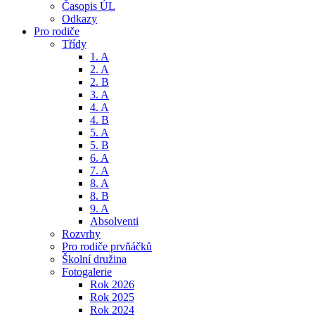
Časopis ÚL
Odkazy
Pro rodiče
Třídy
1. A
2. A
2. B
3. A
4. A
4. B
5. A
5. B
6. A
7. A
8. A
8. B
9. A
Absolventi
Rozvrhy
Pro rodiče prvňáčků
Školní družina
Fotogalerie
Rok 2026
Rok 2025
Rok 2024