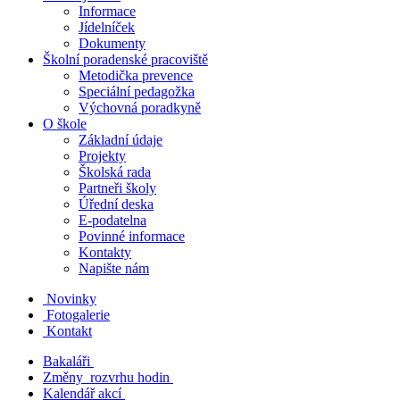
Informace
Jídelníček
Dokumenty
Školní poradenské pracoviště
Metodička prevence
Speciální pedagožka
Výchovná poradkyně
O škole
Základní údaje
Projekty
Školská rada
Partneři školy
Úřední deska
E-podatelna
Povinné informace
Kontakty
Napište nám
Novinky
Fotogalerie
Kontakt
Bakaláři
Změny rozvrhu hodin
Kalendář akcí