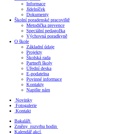
Informace
Jídelníček
Dokumenty
Školní poradenské pracoviště
Metodička prevence
Speciální pedagožka
Výchovná poradkyně
O škole
Základní údaje
Projekty
Školská rada
Partneři školy
Úřední deska
E-podatelna
Povinné informace
Kontakty
Napište nám
Novinky
Fotogalerie
Kontakt
Bakaláři
Změny rozvrhu hodin
Kalendář akcí