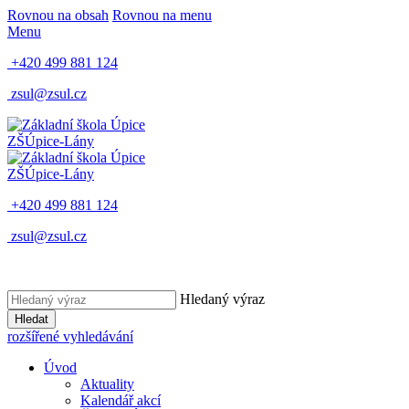
Rovnou na obsah
Rovnou na menu
Menu
+420 499 881 124
zsul@zsul.cz
ZŠ
Úpice-Lány
ZŠ
Úpice-Lány
+420 499 881 124
zsul@zsul.cz
Hledaný výraz
Hledat
rozšířené vyhledávání
Úvod
Aktuality
Kalendář akcí