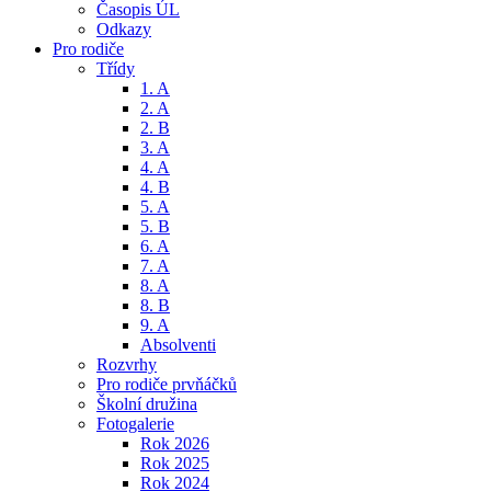
Časopis ÚL
Odkazy
Pro rodiče
Třídy
1. A
2. A
2. B
3. A
4. A
4. B
5. A
5. B
6. A
7. A
8. A
8. B
9. A
Absolventi
Rozvrhy
Pro rodiče prvňáčků
Školní družina
Fotogalerie
Rok 2026
Rok 2025
Rok 2024