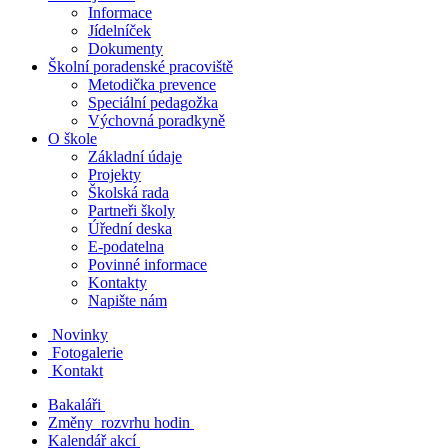
Informace
Jídelníček
Dokumenty
Školní poradenské pracoviště
Metodička prevence
Speciální pedagožka
Výchovná poradkyně
O škole
Základní údaje
Projekty
Školská rada
Partneři školy
Úřední deska
E-podatelna
Povinné informace
Kontakty
Napište nám
Novinky
Fotogalerie
Kontakt
Bakaláři
Změny rozvrhu hodin
Kalendář akcí