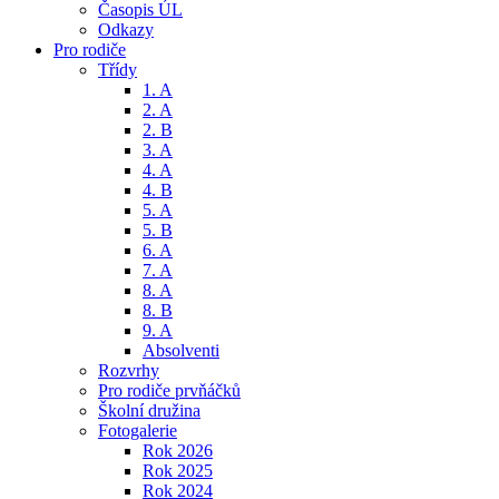
Časopis ÚL
Odkazy
Pro rodiče
Třídy
1. A
2. A
2. B
3. A
4. A
4. B
5. A
5. B
6. A
7. A
8. A
8. B
9. A
Absolventi
Rozvrhy
Pro rodiče prvňáčků
Školní družina
Fotogalerie
Rok 2026
Rok 2025
Rok 2024