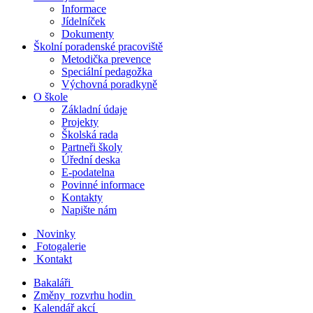
Informace
Jídelníček
Dokumenty
Školní poradenské pracoviště
Metodička prevence
Speciální pedagožka
Výchovná poradkyně
O škole
Základní údaje
Projekty
Školská rada
Partneři školy
Úřední deska
E-podatelna
Povinné informace
Kontakty
Napište nám
Novinky
Fotogalerie
Kontakt
Bakaláři
Změny rozvrhu hodin
Kalendář akcí