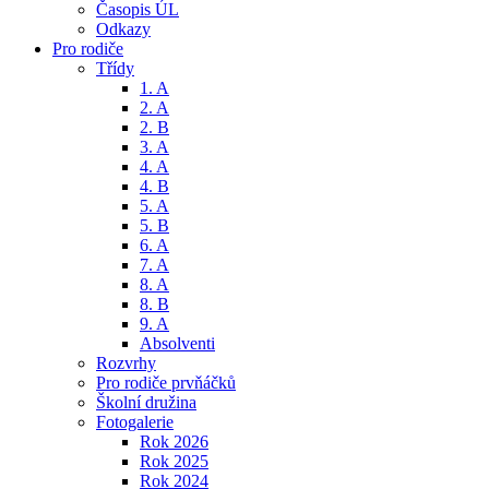
Časopis ÚL
Odkazy
Pro rodiče
Třídy
1. A
2. A
2. B
3. A
4. A
4. B
5. A
5. B
6. A
7. A
8. A
8. B
9. A
Absolventi
Rozvrhy
Pro rodiče prvňáčků
Školní družina
Fotogalerie
Rok 2026
Rok 2025
Rok 2024