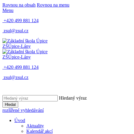
Rovnou na obsah
Rovnou na menu
Menu
+420 499 881 124
zsul@zsul.cz
ZŠ
Úpice-Lány
ZŠ
Úpice-Lány
+420 499 881 124
zsul@zsul.cz
Hledaný výraz
Hledat
rozšířené vyhledávání
Úvod
Aktuality
Kalendář akcí