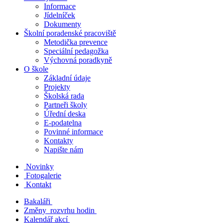
Informace
Jídelníček
Dokumenty
Školní poradenské pracoviště
Metodička prevence
Speciální pedagožka
Výchovná poradkyně
O škole
Základní údaje
Projekty
Školská rada
Partneři školy
Úřední deska
E-podatelna
Povinné informace
Kontakty
Napište nám
Novinky
Fotogalerie
Kontakt
Bakaláři
Změny rozvrhu hodin
Kalendář akcí