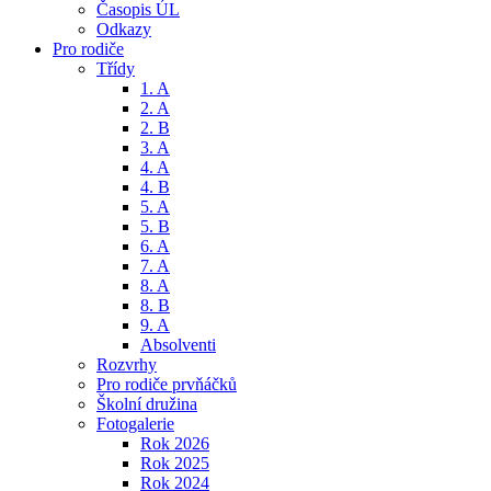
Časopis ÚL
Odkazy
Pro rodiče
Třídy
1. A
2. A
2. B
3. A
4. A
4. B
5. A
5. B
6. A
7. A
8. A
8. B
9. A
Absolventi
Rozvrhy
Pro rodiče prvňáčků
Školní družina
Fotogalerie
Rok 2026
Rok 2025
Rok 2024