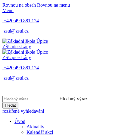
Rovnou na obsah
Rovnou na menu
Menu
+420 499 881 124
zsul@zsul.cz
ZŠ
Úpice-Lány
ZŠ
Úpice-Lány
+420 499 881 124
zsul@zsul.cz
Hledaný výraz
Hledat
rozšířené vyhledávání
Úvod
Aktuality
Kalendář akcí