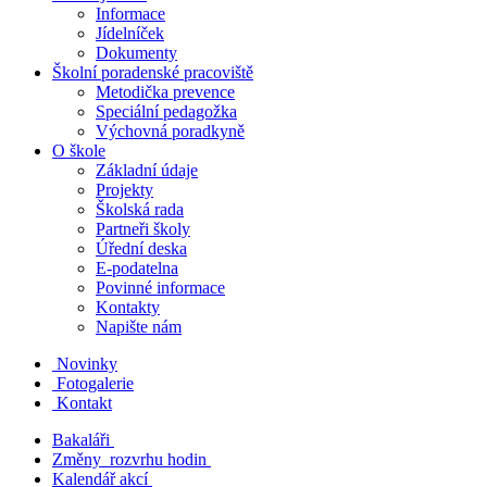
Informace
Jídelníček
Dokumenty
Školní poradenské pracoviště
Metodička prevence
Speciální pedagožka
Výchovná poradkyně
O škole
Základní údaje
Projekty
Školská rada
Partneři školy
Úřední deska
E-podatelna
Povinné informace
Kontakty
Napište nám
Novinky
Fotogalerie
Kontakt
Bakaláři
Změny rozvrhu hodin
Kalendář akcí