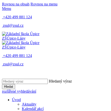
Rovnou na obsah
Rovnou na menu
Menu
+420 499 881 124
zsul@zsul.cz
ZŠ
Úpice-Lány
ZŠ
Úpice-Lány
+420 499 881 124
zsul@zsul.cz
Hledaný výraz
Hledat
rozšířené vyhledávání
Úvod
Aktuality
Kalendář akcí