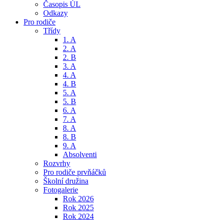
Časopis ÚL
Odkazy
Pro rodiče
Třídy
1. A
2. A
2. B
3. A
4. A
4. B
5. A
5. B
6. A
7. A
8. A
8. B
9. A
Absolventi
Rozvrhy
Pro rodiče prvňáčků
Školní družina
Fotogalerie
Rok 2026
Rok 2025
Rok 2024