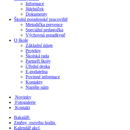
Informace
Jídelníček
Dokumenty
Školní poradenské pracoviště
Metodička prevence
Speciální pedagožka
Výchovná poradkyně
O škole
Základní údaje
Projekty
Školská rada
Partneři školy
Úřední deska
E-podatelna
Povinné informace
Kontakty
Napište nám
Novinky
Fotogalerie
Kontakt
Bakaláři
Změny rozvrhu hodin
Kalendář akcí