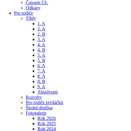
Časopis ÚL
Odkazy
Pro rodiče
Třídy
1. A
2. A
2. B
3. A
4. A
4. B
5. A
5. B
6. A
7. A
8. A
8. B
9. A
Absolventi
Rozvrhy
Pro rodiče prvňáčků
Školní družina
Fotogalerie
Rok 2026
Rok 2025
Rok 2024