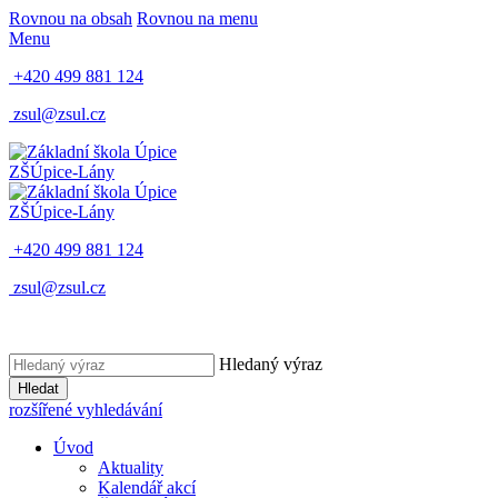
Rovnou na obsah
Rovnou na menu
Menu
+420 499 881 124
zsul@zsul.cz
ZŠ
Úpice-Lány
ZŠ
Úpice-Lány
+420 499 881 124
zsul@zsul.cz
Hledaný výraz
Hledat
rozšířené vyhledávání
Úvod
Aktuality
Kalendář akcí