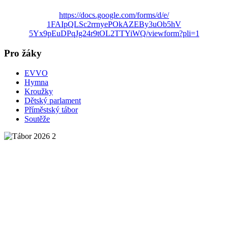
https://docs.google.com/forms/
d/e/
1FAIpQLSc2rrnyePOkAZEBy3uOb5hV
5Yx9pEuDPqJg24r9tOL2TTYiWQ/
viewform?pli=1
Pro žáky
EVVO
Hymna
Kroužky
Dětský parlament
Příměstský tábor
Soutěže