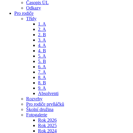
Časopis ÚL
Odkazy
Pro rodiče
Třídy
1. A
2. A
2. B
3. A
4. A
4. B
5. A
5. B
6. A
7. A
8. A
8. B
9. A
Absolventi
Rozvrhy
Pro rodiče prvňáčků
Školní družina
Fotogalerie
Rok 2026
Rok 2025
Rok 2024