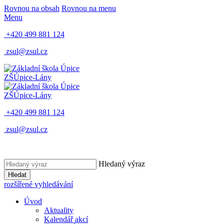
Rovnou na obsah
Rovnou na menu
Menu
+420 499 881 124
zsul@zsul.cz
ZŠ
Úpice-Lány
ZŠ
Úpice-Lány
+420 499 881 124
zsul@zsul.cz
Hledaný výraz
Hledat
rozšířené vyhledávání
Úvod
Aktuality
Kalendář akcí