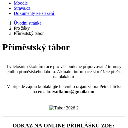
Moodle
Strava.cz
Dokumenty ke stažení
Úvodní stránka
Pro žáky
Příměstský tábor
Příměstský tábor
I v letošním školním roce pro vás budeme připravovat 2 turnusy
letního příměstského tábora. Aktuální informace si můžete přečíst
na plakátku.
V případě zájmu kontaktujte hlavního organizátora Petra Jiříčka
na emailu:
zsultabor@gmail.com
ODKAZ NA ONLINE PŘIHLÁŠKU ZDE: