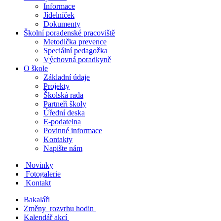
Informace
Jídelníček
Dokumenty
Školní poradenské pracoviště
Metodička prevence
Speciální pedagožka
Výchovná poradkyně
O škole
Základní údaje
Projekty
Školská rada
Partneři školy
Úřední deska
E-podatelna
Povinné informace
Kontakty
Napište nám
Novinky
Fotogalerie
Kontakt
Bakaláři
Změny rozvrhu hodin
Kalendář akcí