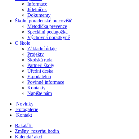
Informace
Jídelníček
Dokumenty
Školní poradenské pracoviště
Metodička prevence
Speciální pedagožka
Výchovná poradkyně
O škole
Základní údaje
Projekty
Školská rada
Partneři školy
Úřední deska
E-podatelna
Povinné informace
Kontakty
Napište nám
Novinky
Fotogalerie
Kontakt
Bakaláři
Změny rozvrhu hodin
Kalendář akcí