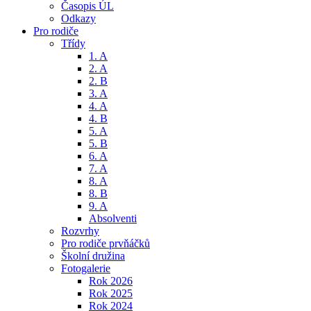
Časopis ÚL
Odkazy
Pro rodiče
Třídy
1. A
2. A
2. B
3. A
4. A
4. B
5. A
5. B
6. A
7. A
8. A
8. B
9. A
Absolventi
Rozvrhy
Pro rodiče prvňáčků
Školní družina
Fotogalerie
Rok 2026
Rok 2025
Rok 2024