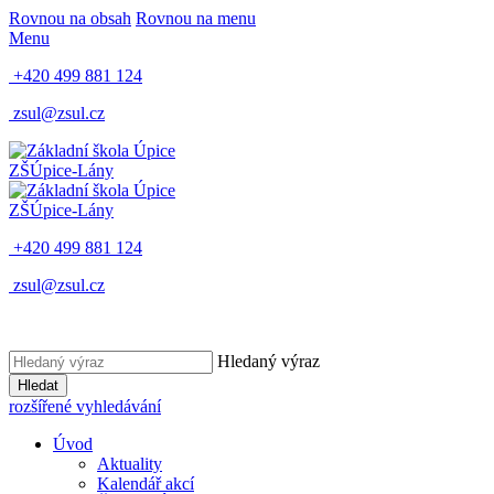
Rovnou na obsah
Rovnou na menu
Menu
+420 499 881 124
zsul@zsul.cz
ZŠ
Úpice-Lány
ZŠ
Úpice-Lány
+420 499 881 124
zsul@zsul.cz
Hledaný výraz
Hledat
rozšířené vyhledávání
Úvod
Aktuality
Kalendář akcí