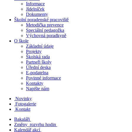
Informace
Jídelníček
Dokumenty
Školní poradenské pracoviště
Metodička prevence
Speciální pedagožka
Výchovná poradkyně
O škole
Základní údaje
Projekty
Školská rada
Partneři školy
Úřední deska
E-podatelna
Povinné informace
Kontakty
Napište nám
Novinky
Fotogalerie
Kontakt
Bakaláři
Změny rozvrhu hodin
Kalendář akcí