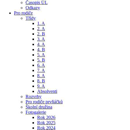
Časopis ÚL
Odkazy
Pro rodiče
Třídy
1. A
2. A
2. B
3. A
4. A
4. B
5. A
5. B
6. A
7. A
8. A
8. B
9. A
Absolventi
Rozvrhy
Pro rodiče prvňáčků
Školní družina
Fotogalerie
Rok 2026
Rok 2025
Rok 2024