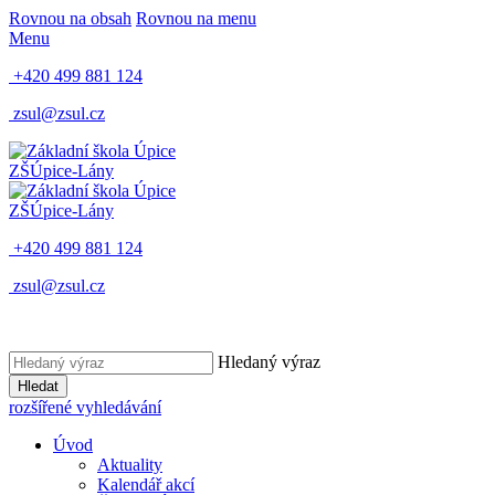
Rovnou na obsah
Rovnou na menu
Menu
+420 499 881 124
zsul@zsul.cz
ZŠ
Úpice-Lány
ZŠ
Úpice-Lány
+420 499 881 124
zsul@zsul.cz
Hledaný výraz
Hledat
rozšířené vyhledávání
Úvod
Aktuality
Kalendář akcí