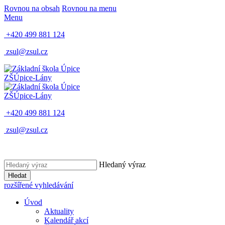
Rovnou na obsah
Rovnou na menu
Menu
+420 499 881 124
zsul@zsul.cz
ZŠ
Úpice-Lány
ZŠ
Úpice-Lány
+420 499 881 124
zsul@zsul.cz
Hledaný výraz
Hledat
rozšířené vyhledávání
Úvod
Aktuality
Kalendář akcí