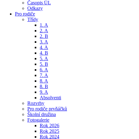
Časopis ÚL
Odkazy
Pro rodiče
Třídy
1. A
2. A
2. B
3. A
4. A
4. B
5. A
5. B
6. A
7. A
8. A
8. B
9. A
Absolventi
Rozvrhy
Pro rodiče prvňáčků
Školní družina
Fotogalerie
Rok 2026
Rok 2025
Rok 2024