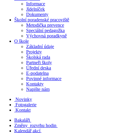
Informace
Jídelníček
Dokumenty
Školní poradenské pracoviště
Metodička prevence
Speciální pedagožka
Výchovná poradkyně
O škole
Základní údaje
Projekty
Školská rada
Partneři školy
Úřední deska
E-podatelna
Povinné informace
Kontakty
Napište nám
Novinky
Fotogalerie
Kontakt
Bakaláři
Změny rozvrhu hodin
Kalendář akcí