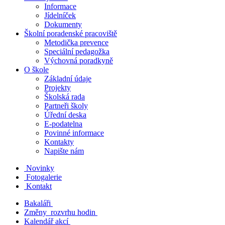
Informace
Jídelníček
Dokumenty
Školní poradenské pracoviště
Metodička prevence
Speciální pedagožka
Výchovná poradkyně
O škole
Základní údaje
Projekty
Školská rada
Partneři školy
Úřední deska
E-podatelna
Povinné informace
Kontakty
Napište nám
Novinky
Fotogalerie
Kontakt
Bakaláři
Změny rozvrhu hodin
Kalendář akcí