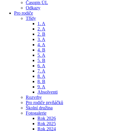
Časopis ÚL
Odkazy
Pro rodiče
Třídy
1. A
2. A
2. B
3. A
4. A
4. B
5. A
5. B
6. A
7. A
8. A
8. B
9. A
Absolventi
Rozvrhy
Pro rodiče prvňáčků
Školní družina
Fotogalerie
Rok 2026
Rok 2025
Rok 2024