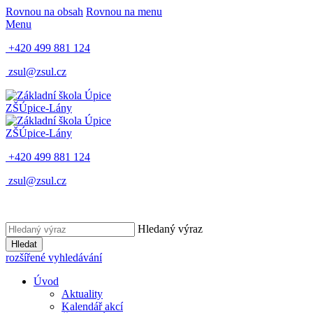
Rovnou na obsah
Rovnou na menu
Menu
+420 499 881 124
zsul@zsul.cz
ZŠ
Úpice-Lány
ZŠ
Úpice-Lány
+420 499 881 124
zsul@zsul.cz
Hledaný výraz
Hledat
rozšířené vyhledávání
Úvod
Aktuality
Kalendář akcí