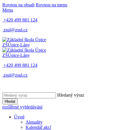
Rovnou na obsah
Rovnou na menu
Menu
+420 499 881 124
zsul@zsul.cz
ZŠ
Úpice-Lány
ZŠ
Úpice-Lány
+420 499 881 124
zsul@zsul.cz
Hledaný výraz
Hledat
rozšířené vyhledávání
Úvod
Aktuality
Kalendář akcí