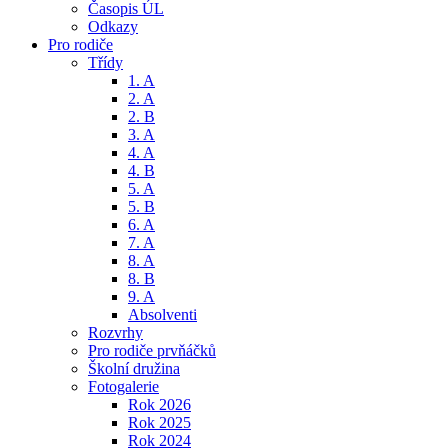
Časopis ÚL
Odkazy
Pro rodiče
Třídy
1. A
2. A
2. B
3. A
4. A
4. B
5. A
5. B
6. A
7. A
8. A
8. B
9. A
Absolventi
Rozvrhy
Pro rodiče prvňáčků
Školní družina
Fotogalerie
Rok 2026
Rok 2025
Rok 2024