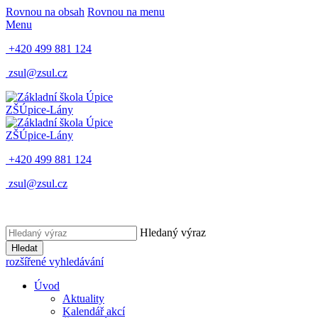
Rovnou na obsah
Rovnou na menu
Menu
+420 499 881 124
zsul@zsul.cz
ZŠ
Úpice-Lány
ZŠ
Úpice-Lány
+420 499 881 124
zsul@zsul.cz
Hledaný výraz
Hledat
rozšířené vyhledávání
Úvod
Aktuality
Kalendář akcí