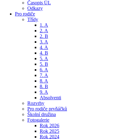
Časopis ÚL
Odkazy
Pro rodiče
Třídy
1. A
2. A
2. B
3. A
4. A
4. B
5. A
5. B
6. A
7. A
8. A
8. B
9. A
Absolventi
Rozvrhy
Pro rodiče prvňáčků
Školní družina
Fotogalerie
Rok 2026
Rok 2025
Rok 2024