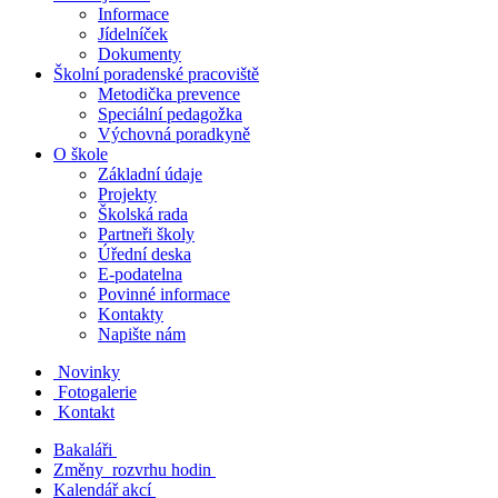
Informace
Jídelníček
Dokumenty
Školní poradenské pracoviště
Metodička prevence
Speciální pedagožka
Výchovná poradkyně
O škole
Základní údaje
Projekty
Školská rada
Partneři školy
Úřední deska
E-podatelna
Povinné informace
Kontakty
Napište nám
Novinky
Fotogalerie
Kontakt
Bakaláři
Změny rozvrhu hodin
Kalendář akcí