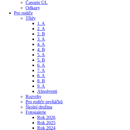
Časopis ÚL
Odkazy
Pro rodiče
Třídy
1. A
2. A
2. B
3. A
4. A
4. B
5. A
5. B
6. A
7. A
8. A
8. B
9. A
Absolventi
Rozvrhy
Pro rodiče prvňáčků
Školní družina
Fotogalerie
Rok 2026
Rok 2025
Rok 2024