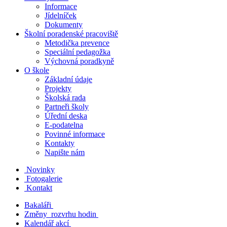
Informace
Jídelníček
Dokumenty
Školní poradenské pracoviště
Metodička prevence
Speciální pedagožka
Výchovná poradkyně
O škole
Základní údaje
Projekty
Školská rada
Partneři školy
Úřední deska
E-podatelna
Povinné informace
Kontakty
Napište nám
Novinky
Fotogalerie
Kontakt
Bakaláři
Změny rozvrhu hodin
Kalendář akcí