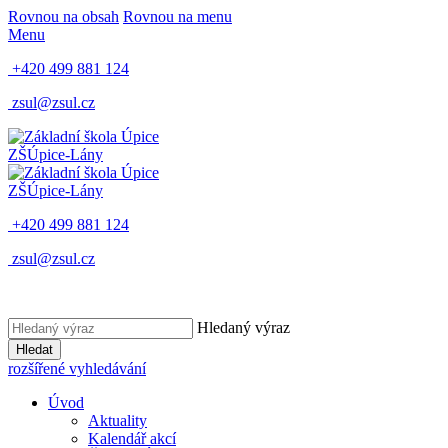
Rovnou na obsah
Rovnou na menu
Menu
+420 499 881 124
zsul@zsul.cz
ZŠ
Úpice-Lány
ZŠ
Úpice-Lány
+420 499 881 124
zsul@zsul.cz
Hledaný výraz
Hledat
rozšířené vyhledávání
Úvod
Aktuality
Kalendář akcí