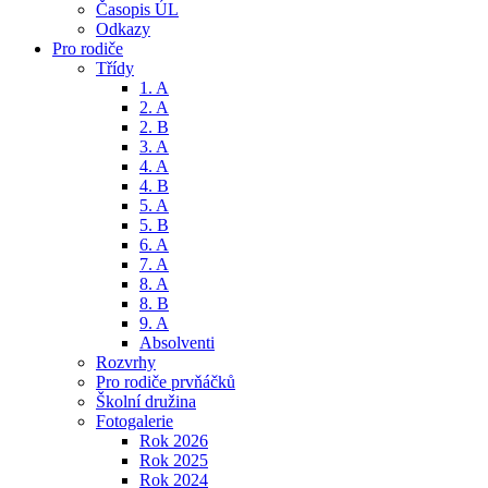
Časopis ÚL
Odkazy
Pro rodiče
Třídy
1. A
2. A
2. B
3. A
4. A
4. B
5. A
5. B
6. A
7. A
8. A
8. B
9. A
Absolventi
Rozvrhy
Pro rodiče prvňáčků
Školní družina
Fotogalerie
Rok 2026
Rok 2025
Rok 2024