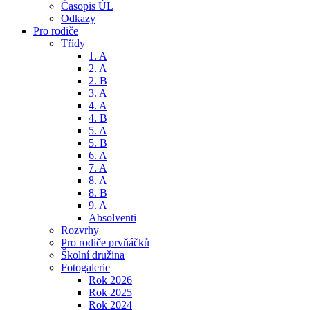
Časopis ÚL
Odkazy
Pro rodiče
Třídy
1. A
2. A
2. B
3. A
4. A
4. B
5. A
5. B
6. A
7. A
8. A
8. B
9. A
Absolventi
Rozvrhy
Pro rodiče prvňáčků
Školní družina
Fotogalerie
Rok 2026
Rok 2025
Rok 2024