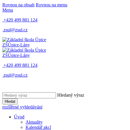
Rovnou na obsah
Rovnou na menu
Menu
+420 499 881 124
zsul@zsul.cz
ZŠ
Úpice-Lány
ZŠ
Úpice-Lány
+420 499 881 124
zsul@zsul.cz
Hledaný výraz
Hledat
rozšířené vyhledávání
Úvod
Aktuality
Kalendář akcí