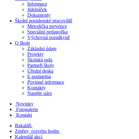
Informace
Jídelníček
Dokumenty
Školní poradenské pracoviště
Metodička prevence
Speciální pedagožka
Výchovná poradkyně
O škole
Základní údaje
Projekty
Školská rada
Partneři školy
Úřední deska
E-podatelna
Povinné informace
Kontakty
Napište nám
Novinky
Fotogalerie
Kontakt
Bakaláři
Změny rozvrhu hodin
Kalendář akcí