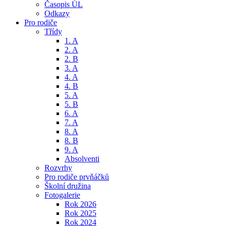
Časopis ÚL
Odkazy
Pro rodiče
Třídy
1. A
2. A
2. B
3. A
4. A
4. B
5. A
5. B
6. A
7. A
8. A
8. B
9. A
Absolventi
Rozvrhy
Pro rodiče prvňáčků
Školní družina
Fotogalerie
Rok 2026
Rok 2025
Rok 2024