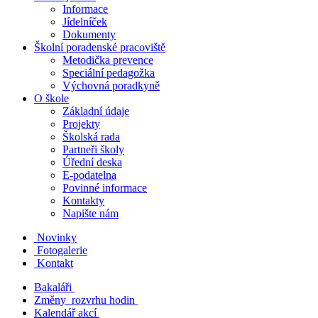
Informace
Jídelníček
Dokumenty
Školní poradenské pracoviště
Metodička prevence
Speciální pedagožka
Výchovná poradkyně
O škole
Základní údaje
Projekty
Školská rada
Partneři školy
Úřední deska
E-podatelna
Povinné informace
Kontakty
Napište nám
Novinky
Fotogalerie
Kontakt
Bakaláři
Změny rozvrhu hodin
Kalendář akcí