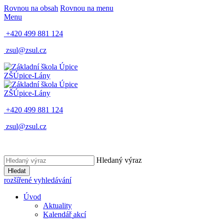
Rovnou na obsah
Rovnou na menu
Menu
+420 499 881 124
zsul@zsul.cz
ZŠ
Úpice-Lány
ZŠ
Úpice-Lány
+420 499 881 124
zsul@zsul.cz
Hledaný výraz
Hledat
rozšířené vyhledávání
Úvod
Aktuality
Kalendář akcí