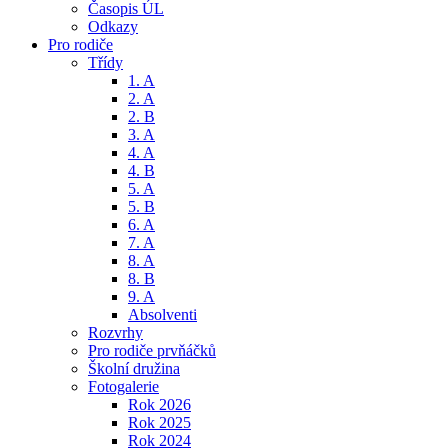
Časopis ÚL
Odkazy
Pro rodiče
Třídy
1. A
2. A
2. B
3. A
4. A
4. B
5. A
5. B
6. A
7. A
8. A
8. B
9. A
Absolventi
Rozvrhy
Pro rodiče prvňáčků
Školní družina
Fotogalerie
Rok 2026
Rok 2025
Rok 2024