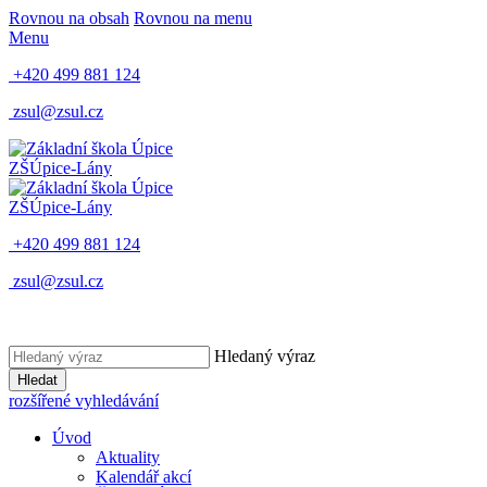
Rovnou na obsah
Rovnou na menu
Menu
+420 499 881 124
zsul@zsul.cz
ZŠ
Úpice-Lány
ZŠ
Úpice-Lány
+420 499 881 124
zsul@zsul.cz
Hledaný výraz
Hledat
rozšířené vyhledávání
Úvod
Aktuality
Kalendář akcí