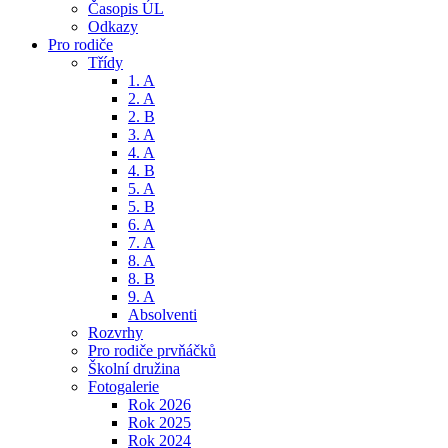
Časopis ÚL
Odkazy
Pro rodiče
Třídy
1. A
2. A
2. B
3. A
4. A
4. B
5. A
5. B
6. A
7. A
8. A
8. B
9. A
Absolventi
Rozvrhy
Pro rodiče prvňáčků
Školní družina
Fotogalerie
Rok 2026
Rok 2025
Rok 2024