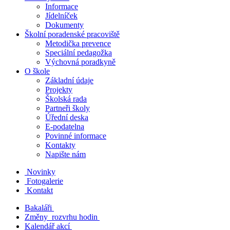
Informace
Jídelníček
Dokumenty
Školní poradenské pracoviště
Metodička prevence
Speciální pedagožka
Výchovná poradkyně
O škole
Základní údaje
Projekty
Školská rada
Partneři školy
Úřední deska
E-podatelna
Povinné informace
Kontakty
Napište nám
Novinky
Fotogalerie
Kontakt
Bakaláři
Změny rozvrhu hodin
Kalendář akcí