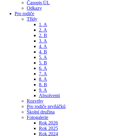
Časopis ÚL
Odkazy
Pro rodiče
Třídy
1. A
2. A
2. B
3. A
4. A
4. B
5. A
5. B
6. A
7. A
8. A
8. B
9. A
Absolventi
Rozvrhy
Pro rodiče prvňáčků
Školní družina
Fotogalerie
Rok 2026
Rok 2025
Rok 2024