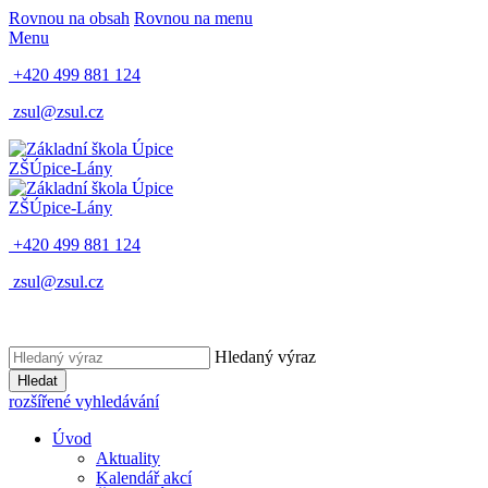
Rovnou na obsah
Rovnou na menu
Menu
+420 499 881 124
zsul@zsul.cz
ZŠ
Úpice-Lány
ZŠ
Úpice-Lány
+420 499 881 124
zsul@zsul.cz
Hledaný výraz
Hledat
rozšířené vyhledávání
Úvod
Aktuality
Kalendář akcí