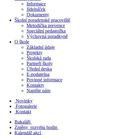
Informace
Jídelníček
Dokumenty
Školní poradenské pracoviště
Metodička prevence
Speciální pedagožka
Výchovná poradkyně
O škole
Základní údaje
Projekty
Školská rada
Partneři školy
Úřední deska
E-podatelna
Povinné informace
Kontakty
Napište nám
Novinky
Fotogalerie
Kontakt
Bakaláři
Změny rozvrhu hodin
Kalendář akcí